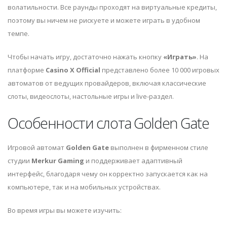
волатильности. Все раунды проходят на виртуальные кредиты,
поэтому вы ничем не рискуете и можете играть в удобном
темпе.
Чтобы начать игру, достаточно нажать кнопку
«Играть»
. На
платформе
Casino X Official
представлено более 10 000 игровых
автоматов от ведущих провайдеров, включая классические
слоты, видеослоты, настольные игры и live-раздел.
Особенности слота Golden Gate
Игровой автомат
Golden Gate
выполнен в фирменном стиле
студии
Merkur Gaming
и поддерживает адаптивный
интерфейс, благодаря чему он корректно запускается как на
компьютере, так и на мобильных устройствах.
Во время игры вы можете изучить: