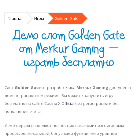
Главная
Игры
Golden Gate
Демо слот Golden Gate
от Merkur Gaming —
играть бесплатно
Слот
Golden Gate
от разработчика
Merkur Gaming
доступен в
демонстрационном режиме. Вы можете запустить игру
бесплатно на сайте
Casino X Official
без регистрации и без
пополнения счёта.
Демо-версия позволяет полностью ознакомиться с игровым
процессом, механикой, бонусными функциями и уровнем