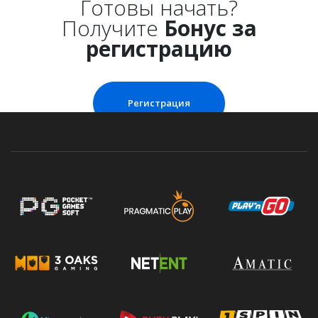
Готовы начать?
Получите
Бонус за
регистрацию
Регистрация