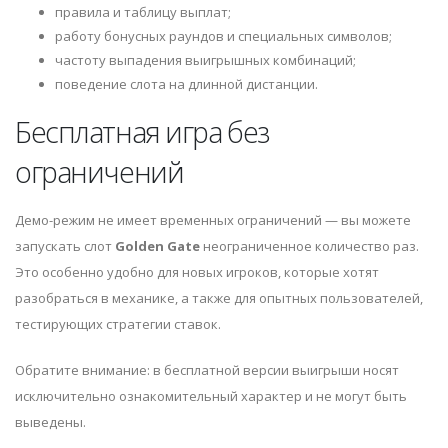
правила и таблицу выплат;
работу бонусных раундов и специальных символов;
частоту выпадения выигрышных комбинаций;
поведение слота на длинной дистанции.
Бесплатная игра без
ограничений
Демо-режим не имеет временных ограничений — вы можете
запускать слот
Golden Gate
неограниченное количество раз.
Это особенно удобно для новых игроков, которые хотят
разобраться в механике, а также для опытных пользователей,
тестирующих стратегии ставок.
Обратите внимание: в бесплатной версии выигрыши носят
исключительно ознакомительный характер и не могут быть
выведены.