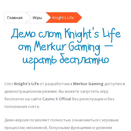
Главная
Игры
Knight's Life
Демо слот Knight's Life
от Merkur Gaming —
играть бесплатно
Слот
Knight's Life
от разработчика
Merkur Gaming
доступен в
демонстрационном режиме. Вы можете запустить игру
бесплатно на сайте
Casino X Official
без регистрации и без
пополнения счёта.
Демо-версия позволяет полностью ознакомиться с игровым
процессом, механикой, бонусными функциями и уровнем