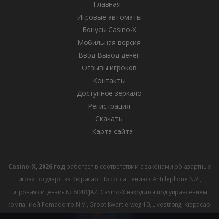
Главная
Игровые автоматы
Бонусы Casino-X
Мобильная версия
Ввод Вывод денег
Отзывы игроков
Контакты
Доступное зеркало
Регистрация
Скачать
Карта сайта
Casino-X, 2026 год
работает в соответствии с законами об азартных
играх государства Кюрасао. По соглашению с Antillephone N.V.,
игровая лицензия № 8048/JAZ, Casino-X находится под управлением
компанией Pomadorro N.V., Groot Kwartierweg 10, Livestrong, Кюрасао.