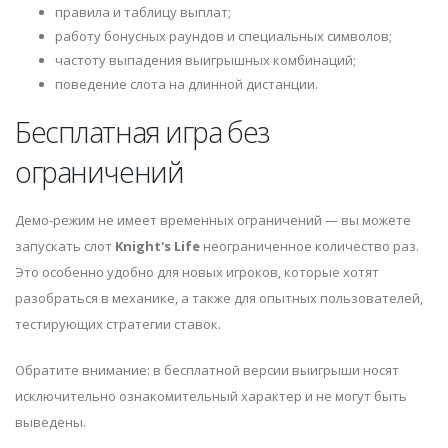
правила и таблицу выплат;
работу бонусных раундов и специальных символов;
частоту выпадения выигрышных комбинаций;
поведение слота на длинной дистанции.
Бесплатная игра без
ограничений
Демо-режим не имеет временных ограничений — вы можете
запускать слот
Knight's Life
неограниченное количество раз.
Это особенно удобно для новых игроков, которые хотят
разобраться в механике, а также для опытных пользователей,
тестирующих стратегии ставок.
Обратите внимание: в бесплатной версии выигрыши носят
исключительно ознакомительный характер и не могут быть
выведены.