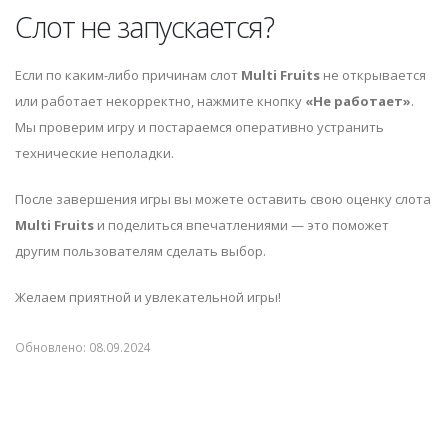
Слот не запускается?
Если по каким-либо причинам слот
Multi Fruits
не открывается
или работает некорректно, нажмите кнопку
«Не работает»
.
Мы проверим игру и постараемся оперативно устранить
технические неполадки.
После завершения игры вы можете оставить свою оценку слота
Multi Fruits
и поделиться впечатлениями — это поможет
другим пользователям сделать выбор.
Желаем приятной и увлекательной игры!
Обновлено:
08.09.2024