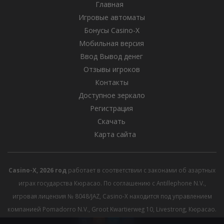
Главная
Игровые автоматы
Бонусы Casino-X
Мобильная версия
Ввод Вывод денег
Отзывы игроков
Контакты
Доступное зеркало
Регистрация
Скачать
Карта сайта
Casino-X, 2026 год
работает в соответствии с законами об азартных
играх государства Кюрасао. По соглашению с Antillephone N.V.,
игровая лицензия № 8048/JAZ, Casino-X находится под управлением
компанией Pomadorro N.V., Groot Kwartierweg 10, Livestrong, Кюрасао.