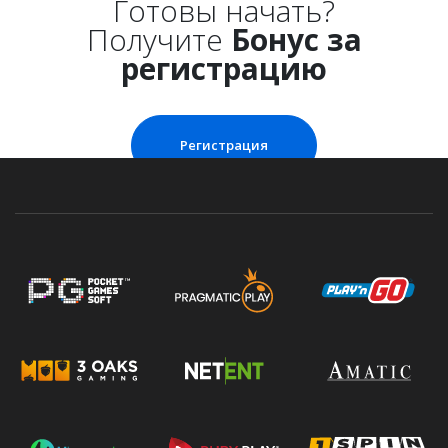
Готовы начать?
Получите
Бонус за
регистрацию
Регистрация