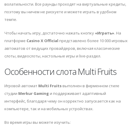
волатильности. Все раунды проходят на виртуальные кредиты,
поэтому вы ничем не рискуете и можете играть в удобном
темпе.
Чтобы начать игру, достаточно нажать кнопку
«Играть»
. На
платформе
Casino X Official
представлено более 10 000 игровых
автоматов от ведущих провайдеров, включая классические
слоты, видеослоты, настольные игры и live-раздел.
Особенности слота Multi Fruits
Игровой автомат
Multi Fruits
выполнен в фирменном стиле
студии
Merkur Gaming
и поддерживает адаптивный
интерфейс, благодаря чему он корректно запускается как на
компьютере, так и на мобильных устройствах.
Во время игры вы можете изучить: