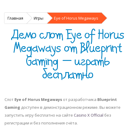
Главная
Игры
Eye of Horus Megaways
Демо слот Eye of Horus
Megaways от Blueprint
Gaming — играть
бесплатно
Слот
Eye of Horus Megaways
от разработчика
Blueprint
Gaming
доступен в демонстрационном режиме. Вы можете
запустить игру бесплатно на сайте
Casino X Official
без
регистрации и без пополнения счёта.