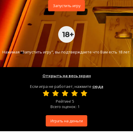
Запустить игру
Нажимая "Запустить игру", вы подтверждаете что Вам есть 18 лет.
Открыть на весь экран
Если игра не работает, нажмите
сюда
Рейтинг
5
Всего оценок:
1
Играть на деньги