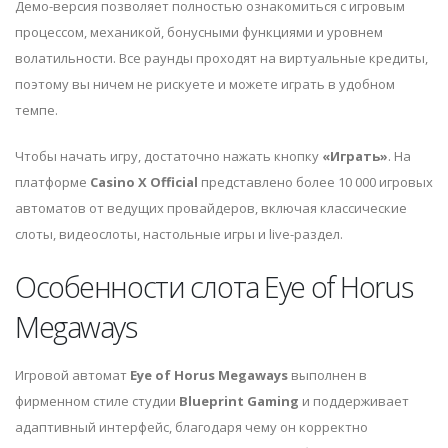
Демо-версия позволяет полностью ознакомиться с игровым
процессом, механикой, бонусными функциями и уровнем
волатильности. Все раунды проходят на виртуальные кредиты,
поэтому вы ничем не рискуете и можете играть в удобном
темпе.
Чтобы начать игру, достаточно нажать кнопку
«Играть»
. На
платформе
Casino X Official
представлено более 10 000 игровых
автоматов от ведущих провайдеров, включая классические
слоты, видеослоты, настольные игры и live-раздел.
Особенности слота Eye of Horus
Megaways
Игровой автомат
Eye of Horus Megaways
выполнен в
фирменном стиле студии
Blueprint Gaming
и поддерживает
адаптивный интерфейс, благодаря чему он корректно