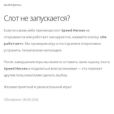
выведены.
Слот не запускается?
Если по каким-либо причинам слот
Speed Heroes
не
открывается или работает некорректно, нажмите кнопку
«Не
работает»
. Мы проверим игру и постараемся оперативно
устранить технические неполадки.
После завершения игры вы можете оставить свою оценку слота
Speed Heroes
и поделиться впечатлениями — это поможет
другим пользователям сделать выбор.
Желаем приятной и увлекательной игры!
Обновлено:
08.09.2024