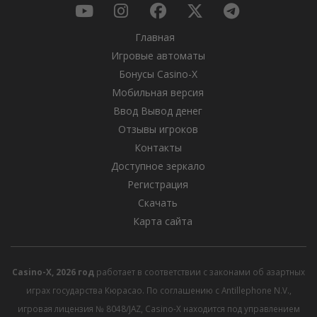
Главная
Игровые автоматы
Бонусы Casino-X
Мобильная версия
Ввод Вывод денег
Отзывы игроков
Контакты
Доступное зеркало
Регистрация
Скачать
Карта сайта
Casino-X, 2026 год
работает в соответствии с законами об азартных
играх государства Кюрасао. По соглашению с Antillephone N.V.,
игровая лицензия № 8048/JAZ, Casino-X находится под управлением