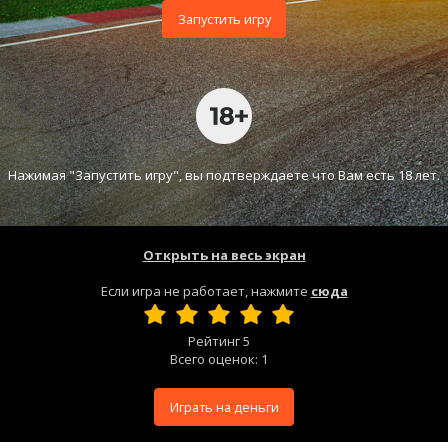
Запустить игру
Нажимая "Запустить игру", вы подтверждаете что Вам есть 18 лет.
Открыть на весь экран
Если игра не работает, нажмите
сюда
Рейтинг
5
Всего оценок:
1
Играть на деньги