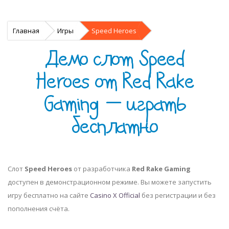
Главная
Игры
Speed Heroes
Демо слот Speed
Heroes от Red Rake
Gaming — играть
бесплатно
Слот
Speed Heroes
от разработчика
Red Rake Gaming
доступен в демонстрационном режиме. Вы можете запустить
игру бесплатно на сайте
Casino X Official
без регистрации и без
пополнения счёта.