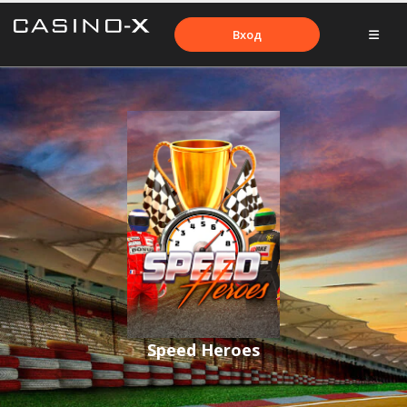
Вход
Speed Heroes