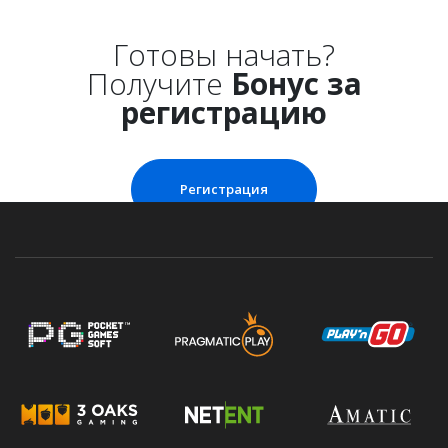
Готовы начать?
Получите
Бонус за
регистрацию
Регистрация