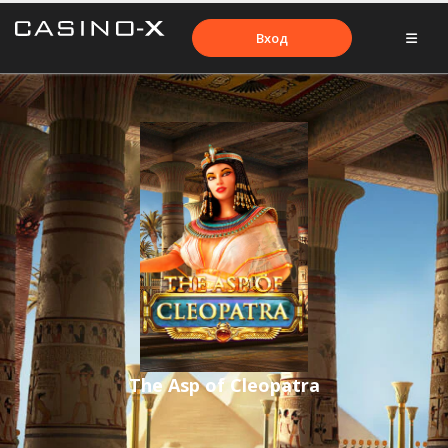
Вход
The Asp of Cleopatra