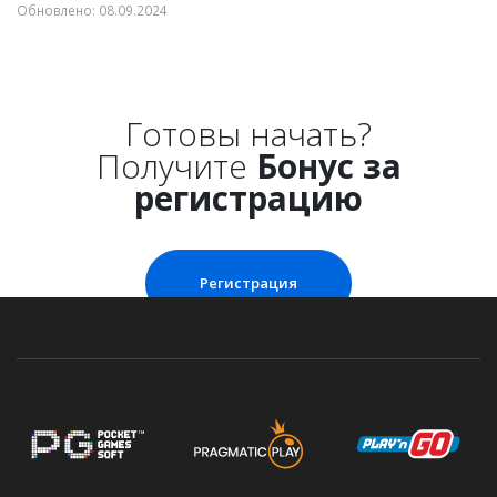
Обновлено:
08.09.2024
Готовы начать?
Получите
Бонус за
регистрацию
Регистрация