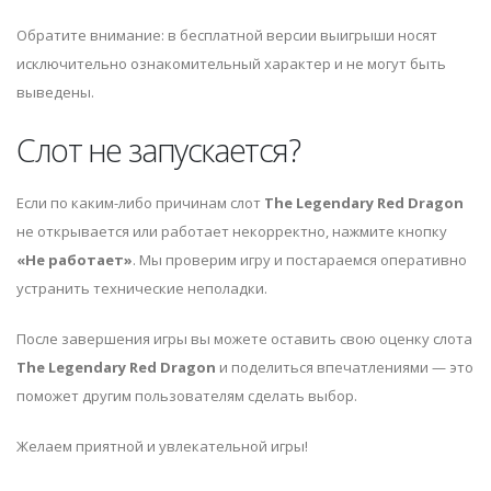
Обратите внимание: в бесплатной версии выигрыши носят
исключительно ознакомительный характер и не могут быть
выведены.
Слот не запускается?
Если по каким-либо причинам слот
The Legendary Red Dragon
не открывается или работает некорректно, нажмите кнопку
«Не работает»
. Мы проверим игру и постараемся оперативно
устранить технические неполадки.
После завершения игры вы можете оставить свою оценку слота
The Legendary Red Dragon
и поделиться впечатлениями — это
поможет другим пользователям сделать выбор.
Желаем приятной и увлекательной игры!