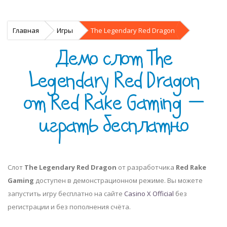
Главная
Игры
The Legendary Red Dragon
Демо слот The
Legendary Red Dragon
от Red Rake Gaming —
играть бесплатно
Слот
The Legendary Red Dragon
от разработчика
Red Rake
Gaming
доступен в демонстрационном режиме. Вы можете
запустить игру бесплатно на сайте
Casino X Official
без
регистрации и без пополнения счёта.