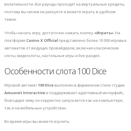
волатильности. Все раунды проходят на виртуальные кредиты,
поэтому вы ничем не рискуете и можете играть в удобном
темпе.
Чтобы начать игру, достаточно нажать кнопку
«Играть»
. На
платформе
Casino X Official
представлено более 10 000 игровых
автоматов от ведущих провайдеров, включая классические
слоты, видеослоты, настольные игры и live-раздел.
Особенности слота 100 Dice
Игровой автомат
100 Dice
выполнен в фирменном стиле студии
Amusnet Interactive
и поддерживает адаптивный интерфейс,
благодаря чему он корректно запускается как на компьютере,
так и на мобильных устройствах.
Во время игры вы можете изучить: