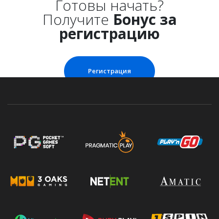
Готовы начать?
Получите
Бонус за
регистрацию
Регистрация