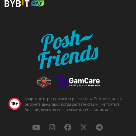
Азартные игры призваны развлекать. Помните, что вы
рискуете деньгами, когда делаете ставки. Не тратьте
больше, чем можете позволить себе проиграть.