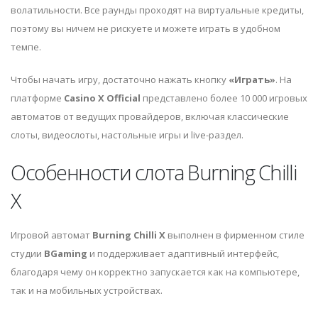
волатильности. Все раунды проходят на виртуальные кредиты,
поэтому вы ничем не рискуете и можете играть в удобном
темпе.
Чтобы начать игру, достаточно нажать кнопку
«Играть»
. На
платформе
Casino X Official
представлено более 10 000 игровых
автоматов от ведущих провайдеров, включая классические
слоты, видеослоты, настольные игры и live-раздел.
Особенности слота Burning Chilli
X
Игровой автомат
Burning Chilli X
выполнен в фирменном стиле
студии
BGaming
и поддерживает адаптивный интерфейс,
благодаря чему он корректно запускается как на компьютере,
так и на мобильных устройствах.