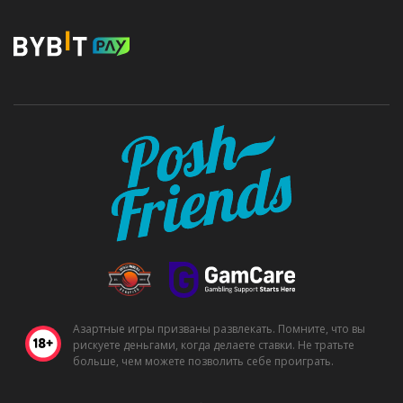
Азартные игры призваны развлекать. Помните, что вы
рискуете деньгами, когда делаете ставки. Не тратьте
больше, чем можете позволить себе проиграть.