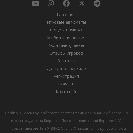
Главная
Игровые автоматы
Бонусы Casino-X
Мобильная версия
Ввод Вывод денег
Отзывы игроков
Контакты
Доступное зеркало
Регистрация
Скачать
Карта сайта
Casino-X, 2026 год
работает в соответствии с законами об азартных
играх государства Кюрасао. По соглашению с Antillephone N.V.,
игровая лицензия № 8048/JAZ, Casino-X находится под управлением