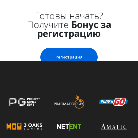
Готовы начать?
Получите
Бонус за
регистрацию
Регистрация