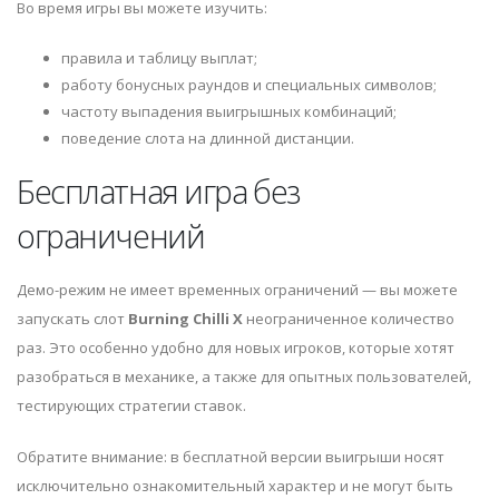
Во время игры вы можете изучить:
правила и таблицу выплат;
работу бонусных раундов и специальных символов;
частоту выпадения выигрышных комбинаций;
поведение слота на длинной дистанции.
Бесплатная игра без
ограничений
Демо-режим не имеет временных ограничений — вы можете
запускать слот
Burning Chilli X
неограниченное количество
раз. Это особенно удобно для новых игроков, которые хотят
разобраться в механике, а также для опытных пользователей,
тестирующих стратегии ставок.
Обратите внимание: в бесплатной версии выигрыши носят
исключительно ознакомительный характер и не могут быть