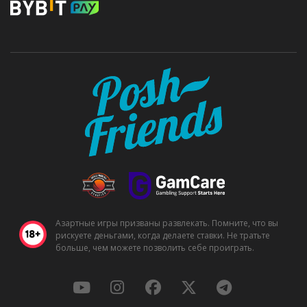
Азартные игры призваны развлекать. Помните, что вы
рискуете деньгами, когда делаете ставки. Не тратьте
больше, чем можете позволить себе проиграть.