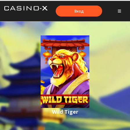
Вход
Wild Tiger