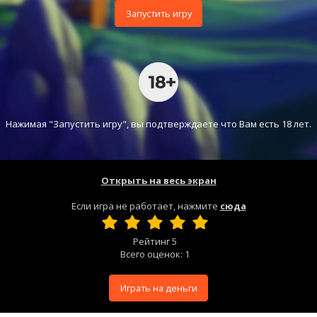
Запустить игру
Нажимая "Запустить игру", вы подтверждаете что Вам есть 18 лет.
Открыть на весь экран
Если игра не работает, нажмите
сюда
Рейтинг
5
Всего оценок:
1
Играть на деньги