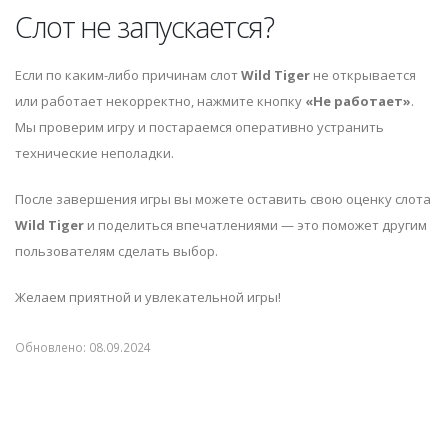
Слот не запускается?
Если по каким-либо причинам слот
Wild Tiger
не открывается
или работает некорректно, нажмите кнопку
«Не работает»
.
Мы проверим игру и постараемся оперативно устранить
технические неполадки.
После завершения игры вы можете оставить свою оценку слота
Wild Tiger
и поделиться впечатлениями — это поможет другим
пользователям сделать выбор.
Желаем приятной и увлекательной игры!
Обновлено:
08.09.2024