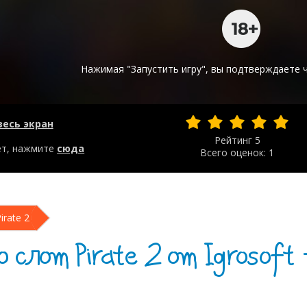
Нажимая "Запустить игру", вы подтверждаете ч
весь экран
Рейтинг
5
ет, нажмите
сюда
Всего оценок:
1
irate 2
 слот Pirate 2 от Igrosoft