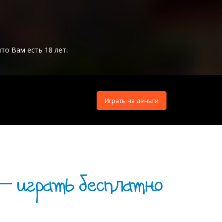
то Вам есть 18 лет.
Играть на деньги
 — играть бесплатно