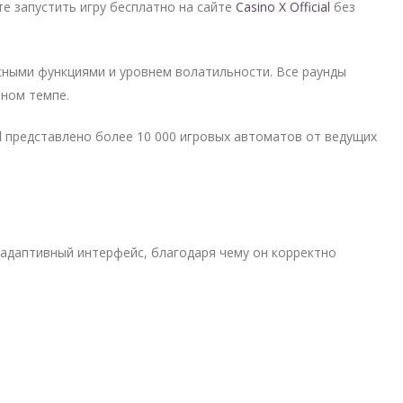
 запустить игру бесплатно на сайте
Casino X Official
без
сными функциями и уровнем волатильности. Все раунды
бном темпе.
l
представлено более 10 000 игровых автоматов от ведущих
адаптивный интерфейс, благодаря чему он корректно