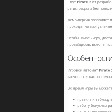
Слот
Pirate 2
от разрабо
регистрации и без пополн
Демо-версия позволяет п
проходят на виртуальные
Чтобы начать игру, дост
провайдеров, включая кла
Особенности 
Игровой автомат
Pirate 
запускается как на компь
Во время игры вы можете
правила и таблицу 
работу бонусных ра
частоту выпадения