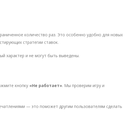
раниченное количество раз. Это особенно удобно для новых
естирующих стратегии ставок.
й характер и не могут быть выведены.
нажмите кнопку
«Не работает»
. Мы проверим игру и
ечатлениями — это поможет другим пользователям сделать