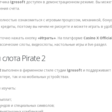
тчика
Igrosoft
доступен в демонстрационном режиме. Вы можете
ения счёта.
олностью ознакомиться с игровым процессом, механикой, бону
 кредиты, поэтому вы ничем не рискуете и можете играть в удо
аточно нажать кнопку
«Играть»
. На платформе
Casino X Officia
ссические слоты, видеослоты, настольные игры и live-раздел.
слота Pirate 2
2
выполнен в фирменном стиле студии
Igrosoft
и поддерживает 
ютере, так и на мобильных устройствах.
 изучить:
выплат;
ундов и специальных символов;
 выигрышных комбинаций;