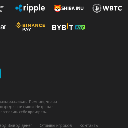
аны развлекать. Помните, что вы
огда делаете ставки. Не тратьте
позволить себе проиграть.
вод Вывод денег
Отзывы игроков
Контакты