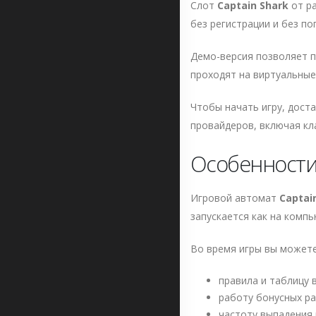
Слот
Captain Shark
от р
без регистрации и без по
Демо-версия позволяет п
проходят на виртуальные
Чтобы начать игру, дост
провайдеров, включая кла
Особенности 
Игровой автомат
Captai
запускается как на компь
Во время игры вы можете
правила и таблицу 
работу бонусных ра
частоту выпадения