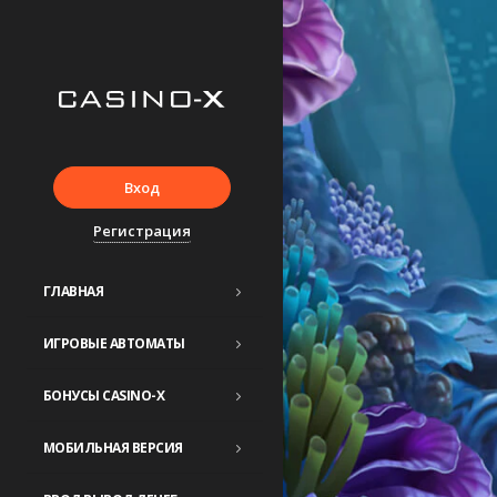
Вход
Регистрация
ГЛАВНАЯ
ИГРОВЫЕ АВТОМАТЫ
БОНУСЫ CASINO-X
МОБИЛЬНАЯ ВЕРСИЯ