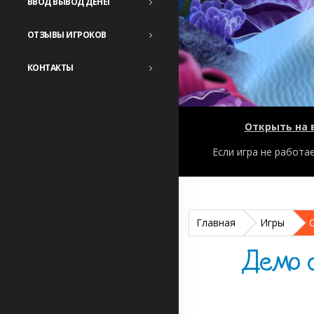
ВВОД ВЫВОД ДЕНЕГ
ОТЗЫВЫ ИГРОКОВ
КОНТАКТЫ
Открыть на 
Если игра не работа
Главная
Игры
C
Демо 