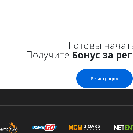
Готовы начат
Получите
Бонус за ре
Регистрация