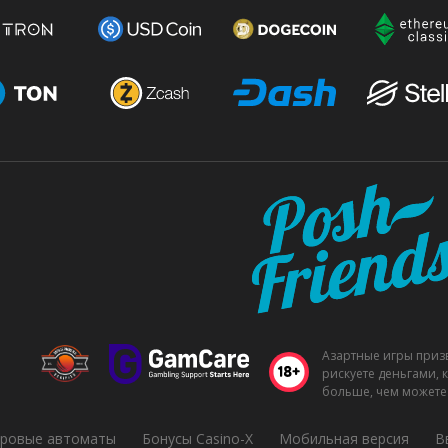
Азартные игры призв
рискуете деньгами, к
больше, чем можете 
ровые автоматы
Бонусы Casino-X
Мобильная версия
В