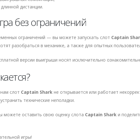
 длинной дистанции.
гра без ограничений
еменных ограничений — вы можете запускать слот
Captain Sha
хотят разобраться в механике, а также для опытных пользовате
сплатной версии выигрыши носят исключительно ознакомительны
кается?
инам слот
Captain Shark
не открывается или работает некоррек
устранить технические неполадки.
вы можете оставить свою оценку слота
Captain Shark
и поделит
ательной игры!