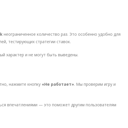
rk
неограниченное количество раз. Это особенно удобно для
лей, тестирующих стратегии ставок.
й характер и не могут быть выведены.
тно, нажмите кнопку
«Не работает»
. Мы проверим игру и
ься впечатлениями — это поможет другим пользователям