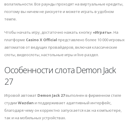
волатильности. Все раунды проходят на виртуальные кредиты,
поэтому вы ничем не рискуете и можете играть в удобном
темпе.
Чтобы начать игру, достаточно нажать кнопку
«Играть»
. На
платформе
Casino X Official
представлено более 10 000 игровых
автоматов от ведущих провайдеров, включая классические
слоты, видеослоты, настольные игры и live-раздел.
Особенности слота Demon Jack
27
Игровой автомат
Demon Jack 27
выполнен в фирменном стиле
студии
Wazdan
и поддерживает адаптивный интерфейс,
благодаря чему он корректно запускается как на компьютере,
так и на мобильных устройствах.