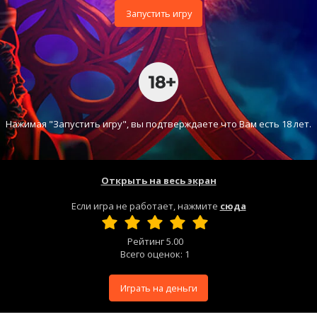
Запустить игру
Нажимая "Запустить игру", вы подтверждаете что Вам есть 18 лет.
Открыть на весь экран
Если игра не работает, нажмите
сюда
Рейтинг
5.00
Всего оценок:
1
Играть на деньги