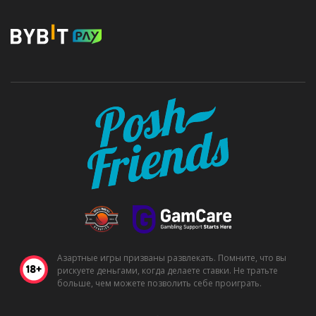
Азартные игры призваны развлекать. Помните, что вы
рискуете деньгами, когда делаете ставки. Не тратьте
больше, чем можете позволить себе проиграть.