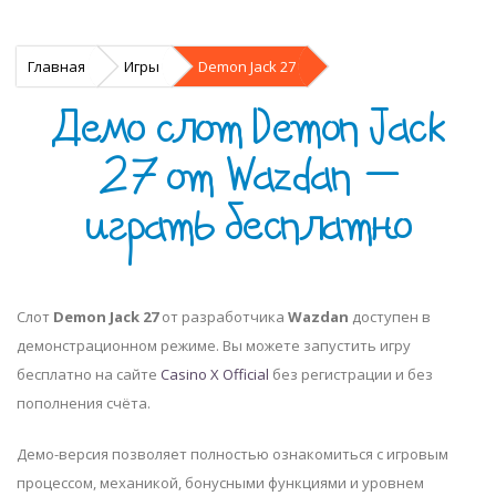
Главная
Игры
Demon Jack 27
Демо слот Demon Jack
27 от Wazdan —
играть бесплатно
Слот
Demon Jack 27
от разработчика
Wazdan
доступен в
демонстрационном режиме. Вы можете запустить игру
бесплатно на сайте
Casino X Official
без регистрации и без
пополнения счёта.
Демо-версия позволяет полностью ознакомиться с игровым
процессом, механикой, бонусными функциями и уровнем