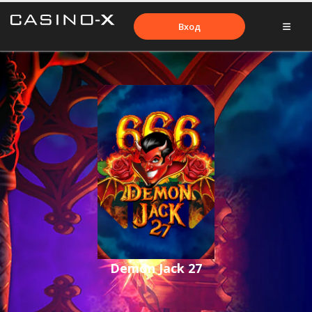
Вход
Demon Jack 27