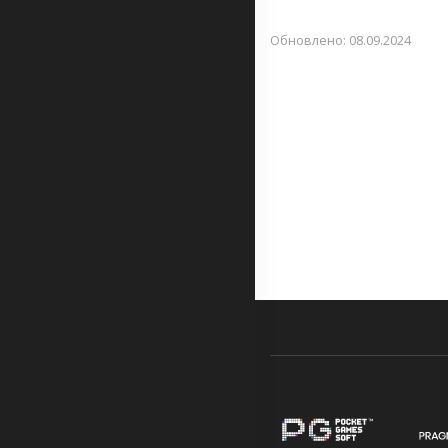
Обновлено:
08.09.2024