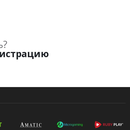
ь?
гистрацию