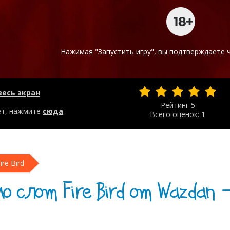
Нажимая "Запустить игру", вы подтверждаете ч
весь экран
Рейтинг
5
ет, нажмите
сюда
Всего оценок:
1
ire Bird
о слот Fire Bird от Wazdan