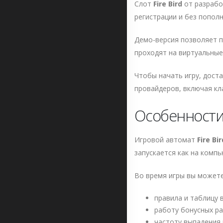
Слот
Fire Bird
от разраб
регистрации и без пополн
Демо-версия позволяет п
проходят на виртуальные
Чтобы начать игру, дост
провайдеров, включая кла
Особенности с
Игровой автомат
Fire Bir
запускается как на компь
Во время игры вы можете
правила и таблицу 
работу бонусных ра
частоту выпадения