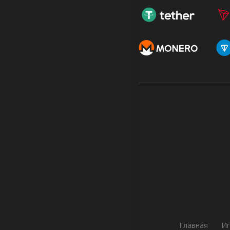
Главная
Иг