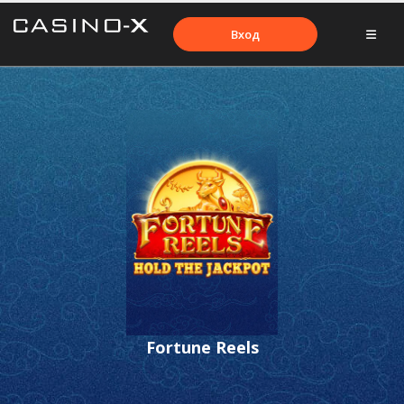
Вход
Fortune Reels