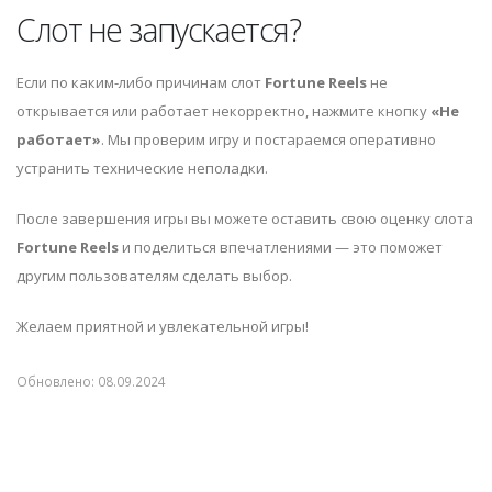
Слот не запускается?
Если по каким-либо причинам слот
Fortune Reels
не
открывается или работает некорректно, нажмите кнопку
«Не
работает»
. Мы проверим игру и постараемся оперативно
устранить технические неполадки.
После завершения игры вы можете оставить свою оценку слота
Fortune Reels
и поделиться впечатлениями — это поможет
другим пользователям сделать выбор.
Желаем приятной и увлекательной игры!
Обновлено:
08.09.2024