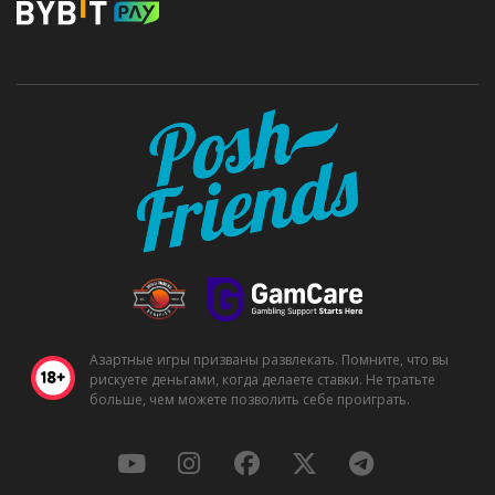
Азартные игры призваны развлекать. Помните, что вы
рискуете деньгами, когда делаете ставки. Не тратьте
больше, чем можете позволить себе проиграть.