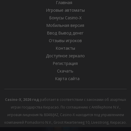
Главная
Игровые автоматы
Бонусы Casino-X
Мобильная версия
Ввод Вывод денег
Отзывы игроков
Контакты
Доступное зеркало
Регистрация
Скачать
Карта сайта
Casino-X, 2026 год
работает в соответствии с законами об азартных
играх государства Кюрасао. По соглашению с Antillephone N.V.,
игровая лицензия № 8048/JAZ, Casino-X находится под управлением
компанией Pomadorro N.V., Groot Kwartierweg 10, Livestrong, Кюрасао.