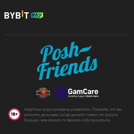
Азартные игры призваны развлекать. Помните, что вы
рискуете деньгами, когда делаете ставки. Не тратьте
больше, чем можете позволить себе проиграть.