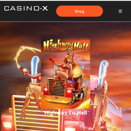
Вход
Highway To Hell