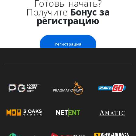
Готовы начать?
Получите
Бонус за
регистрацию
Регистрация