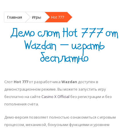
Главная
Игры
Hot 777
Демо слот Hot 777 от
Wazdan — играть
бесплатно
Слот
Hot 777
от разработчика
Wazdan
доступен в
демонстрационном режиме. Вы можете запустить игру
бесплатно на сайте
Casino X Official
без регистрации и без
пополнения счёта.
Демо-версия позволяет полностью ознакомиться с игровым
процессом, механикой, бонусными функциями и уровнем