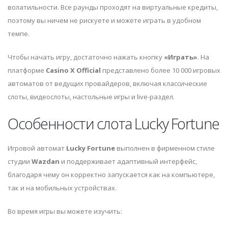
волатильности. Все раунды проходят на виртуальные кредиты,
поэтому вы ничем не рискуете и можете играть в удобном
темпе.
Чтобы начать игру, достаточно нажать кнопку
«Играть»
. На
платформе
Casino X Official
представлено более 10 000 игровых
автоматов от ведущих провайдеров, включая классические
слоты, видеослоты, настольные игры и live-раздел.
Особенности слота Lucky Fortune
Игровой автомат
Lucky Fortune
выполнен в фирменном стиле
студии
Wazdan
и поддерживает адаптивный интерфейс,
благодаря чему он корректно запускается как на компьютере,
так и на мобильных устройствах.
Во время игры вы можете изучить: