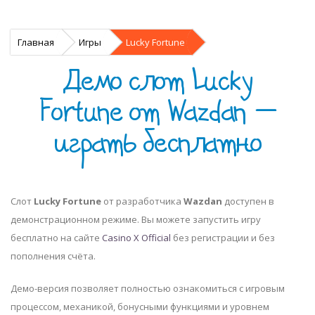
Главная
Игры
Lucky Fortune
Демо слот Lucky
Fortune от Wazdan —
играть бесплатно
Слот
Lucky Fortune
от разработчика
Wazdan
доступен в
демонстрационном режиме. Вы можете запустить игру
бесплатно на сайте
Casino X Official
без регистрации и без
пополнения счёта.
Демо-версия позволяет полностью ознакомиться с игровым
процессом, механикой, бонусными функциями и уровнем