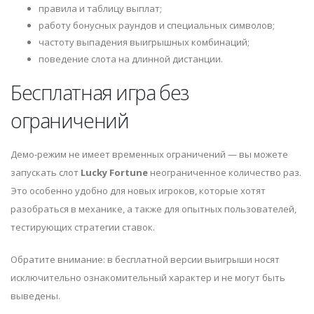
правила и таблицу выплат;
работу бонусных раундов и специальных символов;
частоту выпадения выигрышных комбинаций;
поведение слота на длинной дистанции.
Бесплатная игра без
ограничений
Демо-режим не имеет временных ограничений — вы можете
запускать слот
Lucky Fortune
неограниченное количество раз.
Это особенно удобно для новых игроков, которые хотят
разобраться в механике, а также для опытных пользователей,
тестирующих стратегии ставок.
Обратите внимание: в бесплатной версии выигрыши носят
исключительно ознакомительный характер и не могут быть
выведены.