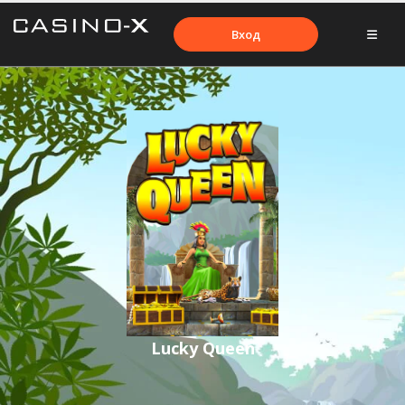
Вход
Lucky Queen