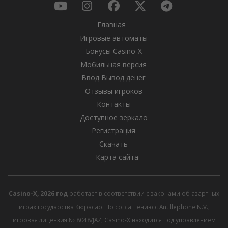
Главная
Игровые автоматы
Бонусы Casino-X
Мобильная версия
Ввод Вывод денег
Отзывы игроков
Контакты
Доступное зеркало
Регистрация
Скачать
Карта сайта
Casino-X, 2026 год
работает в соответствии с законами об азартных
играх государства Кюрасао. По соглашению с Antillephone N.V.,
игровая лицензия № 8048/JAZ, Casino-X находится под управлением