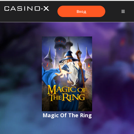
Вход
Magic Of The Ring