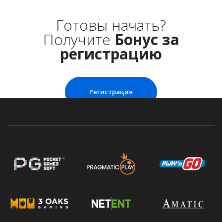
Готовы начать?
Получите
Бонус за
регистрацию
Регистрация