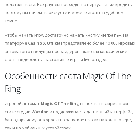
волатильности. Все раунды проходят на виртуальные кредиты,
поэтому вы ничем не рискуете и можете играть в удобном
темпе.
Чтобы начать игру, достаточно нажать кнопку
«Играть»
. На
платформе
Casino X Official
представлено более 10 000 игровых
автоматов от ведущих провайдеров, включая классические
слоты, видеослоты, настольные игры и live-раздел.
Особенности слота Magic Of The
Ring
Игровой автомат
Magic Of The Ring
выполнен в фирменном
стиле студии
Wazdan
и поддерживает адаптивный интерфейс,
благодаря чему он корректно запускается как на компьютере,
так и на мобильных устройствах.