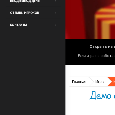
ВВОД ВЫВОД ДЕНЕГ
ОТЗЫВЫ ИГРОКОВ
КОНТАКТЫ
Открыть на 
Если игра не работа
Главная
Игры
Демо 