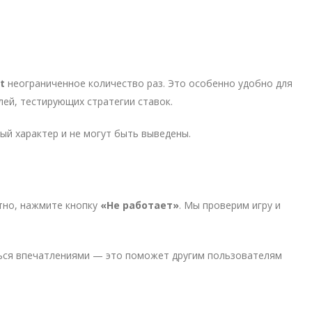
t
неограниченное количество раз. Это особенно удобно для
лей, тестирующих стратегии ставок.
й характер и не могут быть выведены.
тно, нажмите кнопку
«Не работает»
. Мы проверим игру и
ься впечатлениями — это поможет другим пользователям