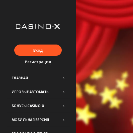
Вход
Регистрация
ГЛАВНАЯ
ИГРОВЫЕ АВТОМАТЫ
БОНУСЫ CASINO-X
МОБИЛЬНАЯ ВЕРСИЯ