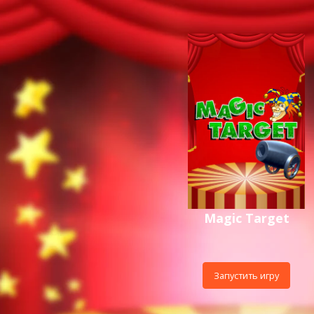
Magic Target
Запустить игру