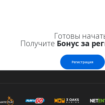
Готовы начат
Получите
Бонус за ре
Регистрация