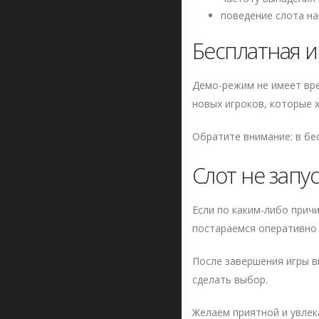
поведение слота на
Бесплатная и
Демо-режим не имеет вр
новых игроков, которые 
Обратите внимание: в бе
Слот не запус
Если по каким-либо прич
постараемся оперативно 
После завершения игры 
сделать выбор.
Желаем приятной и увлек