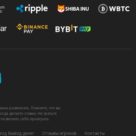
аны развлекать. Помните, что вы
огда делаете ставки. Не тратьте
позволить себе проиграть.
вод Вывод денег
Отзывы игроков
Контакты