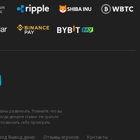
аны развлекать. Помните, что вы
огда делаете ставки. Не тратьте
позволить себе проиграть.
вод Вывод денег
Отзывы игроков
Контакты