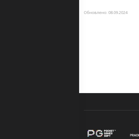
Обновлено:
08.09.2024