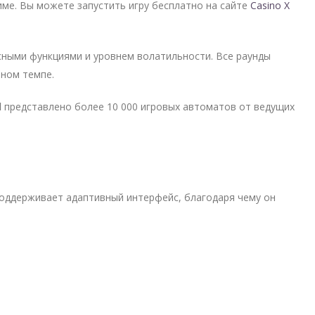
ме. Вы можете запустить игру бесплатно на сайте
Casino X
сными функциями и уровнем волатильности. Все раунды
бном темпе.
l
представлено более 10 000 игровых автоматов от ведущих
оддерживает адаптивный интерфейс, благодаря чему он