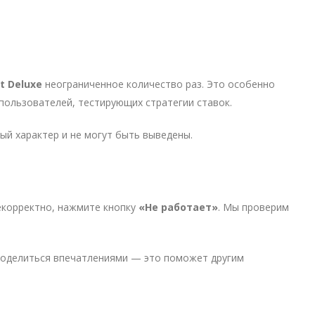
t Deluxe
неограниченное количество раз. Это особенно
 пользователей, тестирующих стратегии ставок.
й характер и не могут быть выведены.
екорректно, нажмите кнопку
«Не работает»
. Мы проверим
оделиться впечатлениями — это поможет другим