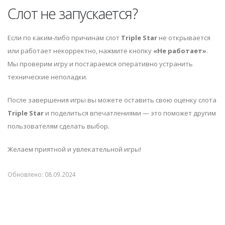
Слот не запускается?
Если по каким-либо причинам слот
Triple Star
не открывается
или работает некорректно, нажмите кнопку
«Не работает»
.
Мы проверим игру и постараемся оперативно устранить
технические неполадки.
После завершения игры вы можете оставить свою оценку слота
Triple Star
и поделиться впечатлениями — это поможет другим
пользователям сделать выбор.
Желаем приятной и увлекательной игры!
Обновлено:
08.09.2024