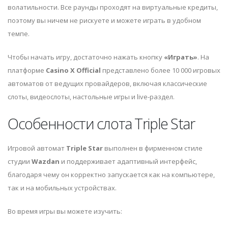
волатильности. Все раунды проходят на виртуальные кредиты,
поэтому вы ничем не рискуете и можете играть в удобном
темпе.
Чтобы начать игру, достаточно нажать кнопку
«Играть»
. На
платформе
Casino X Official
представлено более 10 000 игровых
автоматов от ведущих провайдеров, включая классические
слоты, видеослоты, настольные игры и live-раздел.
Особенности слота Triple Star
Игровой автомат
Triple Star
выполнен в фирменном стиле
студии
Wazdan
и поддерживает адаптивный интерфейс,
благодаря чему он корректно запускается как на компьютере,
так и на мобильных устройствах.
Во время игры вы можете изучить: