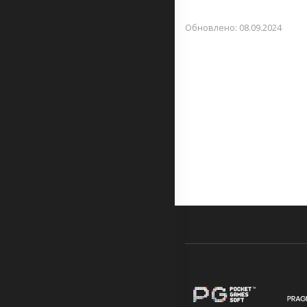
Обновлено:
08.09.2024