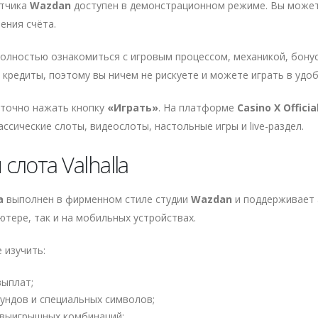
отчика
Wazdan
доступен в демонстрационном режиме. Вы можете
ения счёта.
олностью ознакомиться с игровым процессом, механикой, бону
 кредиты, поэтому вы ничем не рискуете и можете играть в удо
аточно нажать кнопку
«Играть»
. На платформе
Casino X Officia
ссические слоты, видеослоты, настольные игры и live-раздел.
слота Valhalla
a
выполнен в фирменном стиле студии
Wazdan
и поддерживает 
ютере, так и на мобильных устройствах.
 изучить:
выплат;
ундов и специальных символов;
 выигрышных комбинаций;