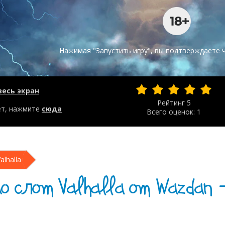
Нажимая "Запустить игру", вы подтверждаете ч
весь экран
Рейтинг
5
ет, нажмите
сюда
Всего оценок:
1
alhalla
о слот Valhalla от Wazdan