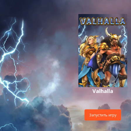
Valhalla
Запустить игру