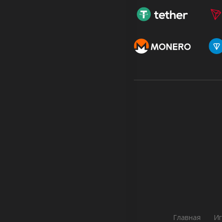
Главная
Иг