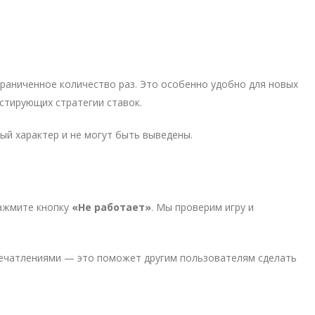
раниченное количество раз. Это особенно удобно для новых
естирующих стратегии ставок.
й характер и не могут быть выведены.
нажмите кнопку
«Не работает»
. Мы проверим игру и
ечатлениями — это поможет другим пользователям сделать