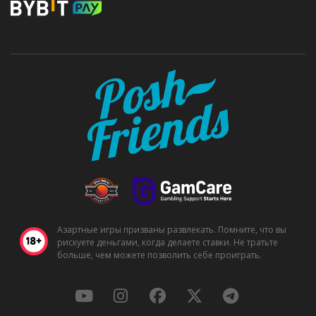
Азартные игры призваны развлекать. Помните, что вы
рискуете деньгами, когда делаете ставки. Не тратьте
больше, чем можете позволить себе проиграть.