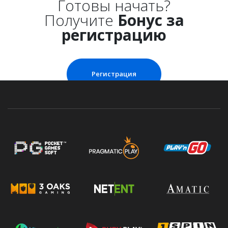
Готовы начать?
Получите
Бонус за
регистрацию
Регистрация