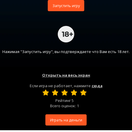
Запустить игру
Нажимая "Запустить игру", вы подтверждаете что Вам есть 18 лет.
Открыть на весь экран
Если игра не работает, нажмите
сюда
Рейтинг
5
Всего оценок:
1
Играть на деньги