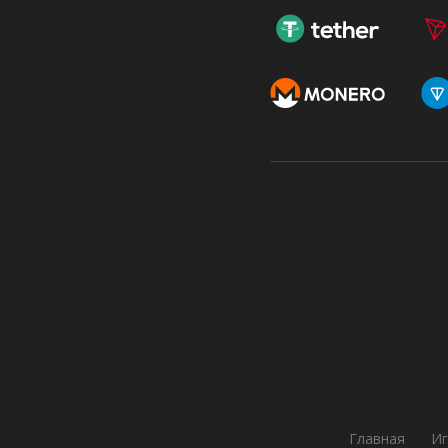
Главная
Иг