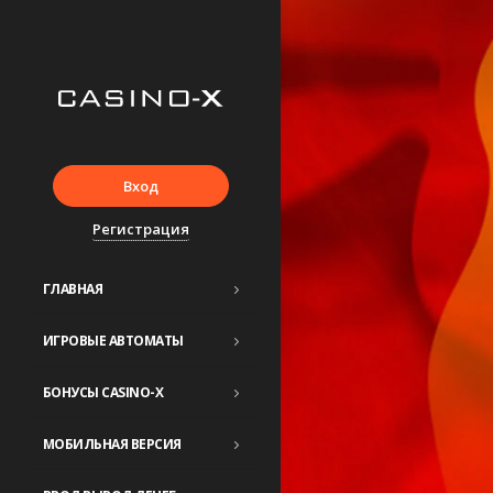
Вход
Регистрация
ГЛАВНАЯ
ИГРОВЫЕ АВТОМАТЫ
БОНУСЫ CASINO-X
МОБИЛЬНАЯ ВЕРСИЯ