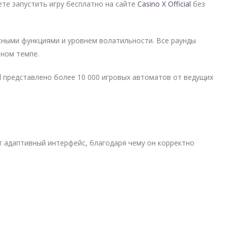
те запустить игру бесплатно на сайте
Casino X Official
без
сными функциями и уровнем волатильности. Все раунды
бном темпе.
l
представлено более 10 000 игровых автоматов от ведущих
 адаптивный интерфейс, благодаря чему он корректно