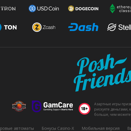
Азартные игры призв
рискуете деньгами, к
больше, чем можете 
ровые автоматы
Бонусы Casino-X
Мобильная версия
В