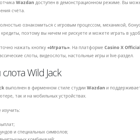
ботчика
Wazdan
доступен в демонстрационном режиме. Вы може
ения счёта.
олностью ознакомиться с игровым процессом, механикой, бону
 кредиты, поэтому вы ничем не рискуете и можете играть в удо
аточно нажать кнопку
«Играть»
. На платформе
Casino X Officia
ссические слоты, видеослоты, настольные игры и live-раздел.
слота Wild Jack
ck
выполнен в фирменном стиле студии
Wazdan
и поддерживает
ютере, так и на мобильных устройствах.
 изучить:
выплат;
ундов и специальных символов;
 выигрышных комбинаций;