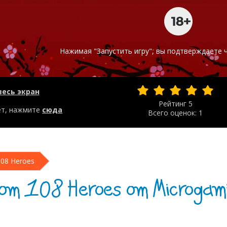
Нажимая "Запустить игру", вы подтверждаете ч
весь экран
Рейтинг
5
ет, нажмите
сюда
Всего оценок:
1
108 Heroes
от 108 Heroes от Microgam