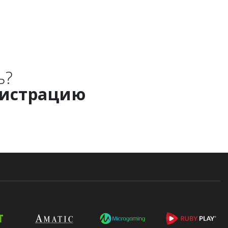
ь?
гистрацию