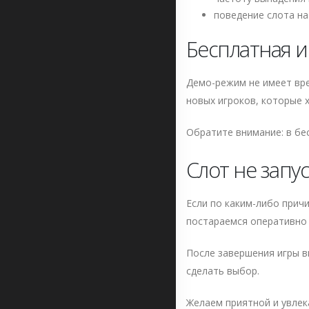
поведение слота на
Бесплатная и
Демо-режим не имеет вр
новых игроков, которые 
Обратите внимание: в бе
Слот не запус
Если по каким-либо прич
постараемся оперативно 
После завершения игры 
сделать выбор.
Желаем приятной и увлек