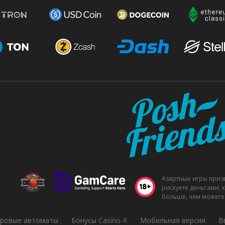
Азартные игры призв
рискуете деньгами, к
больше, чем можете 
ровые автоматы
Бонусы Casino-X
Мобильная версия
В