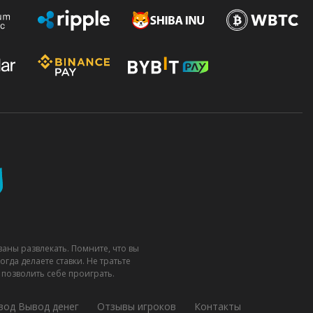
аны развлекать. Помните, что вы
огда делаете ставки. Не тратьте
позволить себе проиграть.
вод Вывод денег
Отзывы игроков
Контакты