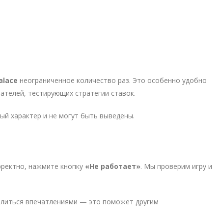
alace
неограниченное количество раз. Это особенно удобно
вателей, тестирующих стратегии ставок.
й характер и не могут быть выведены.
рректно, нажмите кнопку
«Не работает»
. Мы проверим игру и
литься впечатлениями — это поможет другим