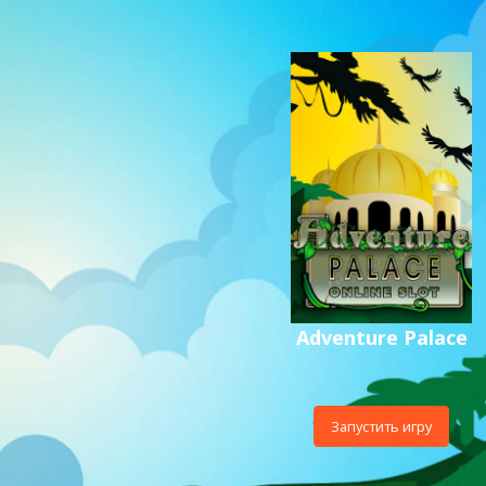
Adventure Palace
Запустить игру