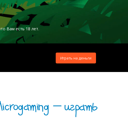
то Вам есть 18 лет.
Играть на деньги
Microgaming — играть