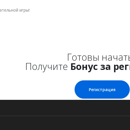
ательной игры!
Готовы начат
Получите
Бонус за ре
Регистрация