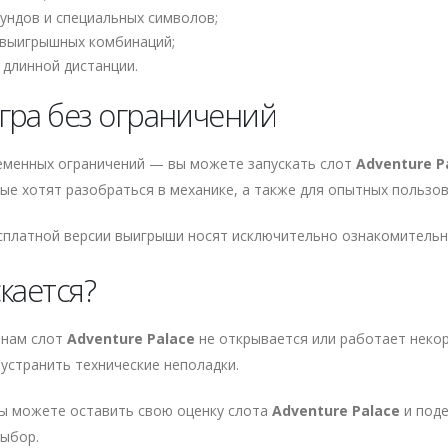
ундов и специальных символов;
 выигрышных комбинаций;
 длинной дистанции.
гра без ограничений
еменных ограничений — вы можете запускать слот
Adventure P
рые хотят разобраться в механике, а также для опытных пользо
сплатной версии выигрыши носят исключительно ознакомительны
кается?
инам слот
Adventure Palace
не открывается или работает неко
устранить технические неполадки.
вы можете оставить свою оценку слота
Adventure Palace
и поде
выбор.