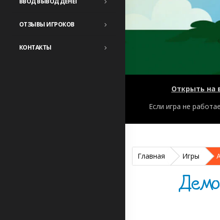
ВВОД ВЫВОД ДЕНЕГ
ОТЗЫВЫ ИГРОКОВ
КОНТАКТЫ
Открыть на 
Если игра не работа
Главная
Игры
Демо