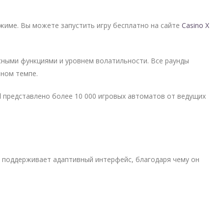
име. Вы можете запустить игру бесплатно на сайте
Casino X
сными функциями и уровнем волатильности. Все раунды
бном темпе.
l
представлено более 10 000 игровых автоматов от ведущих
 поддерживает адаптивный интерфейс, благодаря чему он