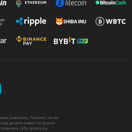
аны развлекать. Помните, что вы
огда делаете ставки. Не тратьте
позволить себе проиграть.