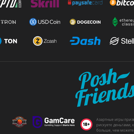
Азартные игры призв
рискуете деньгами, к
больше, чем можете 