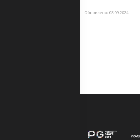
Обновлено:
08.09.2024