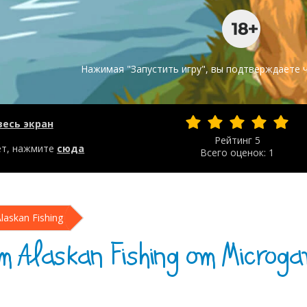
Нажимая "Запустить игру", вы подтверждаете ч
весь экран
Рейтинг
5
ет, нажмите
сюда
Всего оценок:
1
laskan Fishing
 Alaskan Fishing от Microg