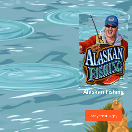
Alaskan Fishing
Запустить игру