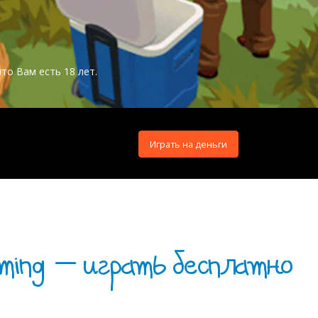
то Вам есть 18 лет.
Играть на деньги
aming — играть бесплатно