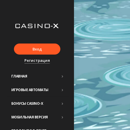
Вход
Регистрация
ГЛАВНАЯ
ИГРОВЫЕ АВТОМАТЫ
БОНУСЫ CASINO-X
МОБИЛЬНАЯ ВЕРСИЯ