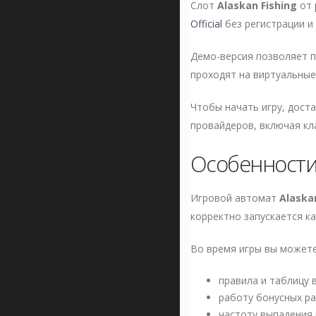
Слот
Alaskan Fishing
от 
Official
без регистрации и
Демо-версия позволяет п
проходят на виртуальные
Чтобы начать игру, дост
провайдеров, включая кла
Особенности 
Игровой автомат
Alaska
корректно запускается ка
Во время игры вы можете
правила и таблицу 
работу бонусных ра
частоту выпадения