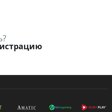
ь?
гистрацию