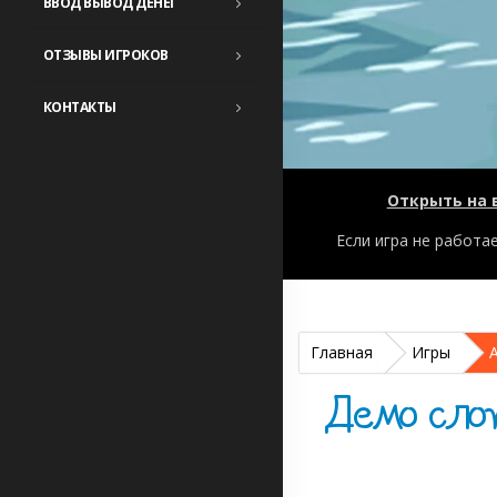
ВВОД ВЫВОД ДЕНЕГ
ОТЗЫВЫ ИГРОКОВ
КОНТАКТЫ
Открыть на 
Если игра не работа
Главная
Игры
A
Демо слот