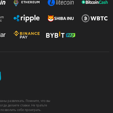
аны развлекать. Помните, что вы
огда делаете ставки. Не тратьте
позволить себе проиграть.