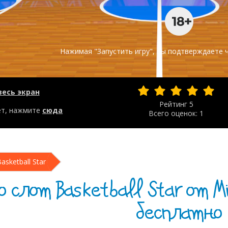
Нажимая "Запустить игру", вы подтверждаете ч
весь экран
Рейтинг
5
ет, нажмите
сюда
Всего оценок:
1
asketball Star
 слот Basketball Star от M
бесплатно