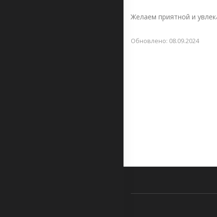
Желаем приятной и увлек
Обновлено:
08.09.2024