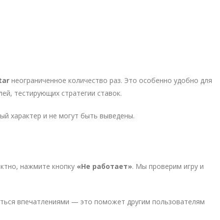
tar
неограниченное количество раз. Это особенно удобно для
лей, тестирующих стратегии ставок.
й характер и не могут быть выведены.
ектно, нажмите кнопку
«Не работает»
. Мы проверим игру и
ться впечатлениями — это поможет другим пользователям