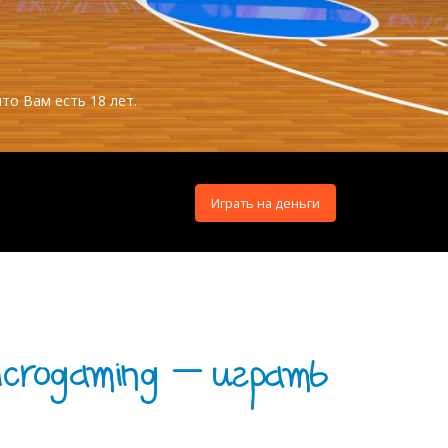
то Вам есть 18 лет.
Играть на деньги
icrogaming — играть