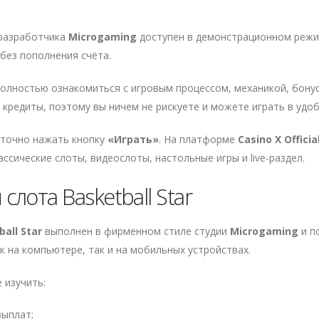
разработчика
Microgaming
доступен в демонстрационном режим
 без пополнения счёта.
олностью ознакомиться с игровым процессом, механикой, бону
 кредиты, поэтому вы ничем не рискуете и можете играть в удо
аточно нажать кнопку
«Играть»
. На платформе
Casino X Officia
ссические слоты, видеослоты, настольные игры и live-раздел.
лота Basketball Star
all Star
выполнен в фирменном стиле студии
Microgaming
и п
к на компьютере, так и на мобильных устройствах.
 изучить:
выплат;