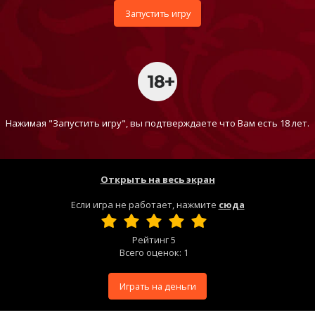
Запустить игру
Нажимая "Запустить игру", вы подтверждаете что Вам есть 18 лет.
Открыть на весь экран
Если игра не работает, нажмите
сюда
Рейтинг
5
Всего оценок:
1
Играть на деньги