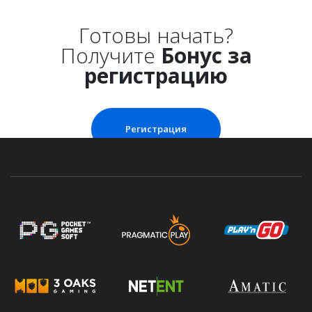
Готовы начать?
Получите
Бонус за
регистрацию
Регистрация