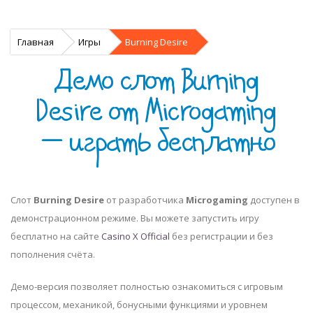
Главная
Игры
Burning Desire
Демо слот Burning
Desire от Microgaming
— играть бесплатно
Слот
Burning Desire
от разработчика
Microgaming
доступен в
демонстрационном режиме. Вы можете запустить игру
бесплатно на сайте
Casino X Official
без регистрации и без
пополнения счёта.
Демо-версия позволяет полностью ознакомиться с игровым
процессом, механикой, бонусными функциями и уровнем