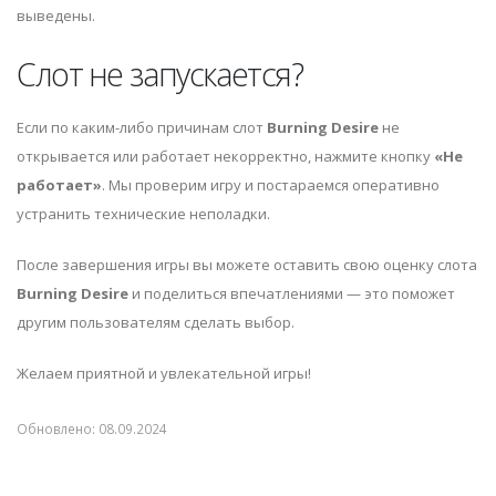
выведены.
Слот не запускается?
Если по каким-либо причинам слот
Burning Desire
не
открывается или работает некорректно, нажмите кнопку
«Не
работает»
. Мы проверим игру и постараемся оперативно
устранить технические неполадки.
После завершения игры вы можете оставить свою оценку слота
Burning Desire
и поделиться впечатлениями — это поможет
другим пользователям сделать выбор.
Желаем приятной и увлекательной игры!
Обновлено:
08.09.2024