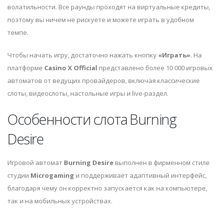
волатильности. Все раунды проходят на виртуальные кредиты,
поэтому вы ничем не рискуете и можете играть в удобном
темпе.
Чтобы начать игру, достаточно нажать кнопку
«Играть»
. На
платформе
Casino X Official
представлено более 10 000 игровых
автоматов от ведущих провайдеров, включая классические
слоты, видеослоты, настольные игры и live-раздел.
Особенности слота Burning
Desire
Игровой автомат
Burning Desire
выполнен в фирменном стиле
студии
Microgaming
и поддерживает адаптивный интерфейс,
благодаря чему он корректно запускается как на компьютере,
так и на мобильных устройствах.