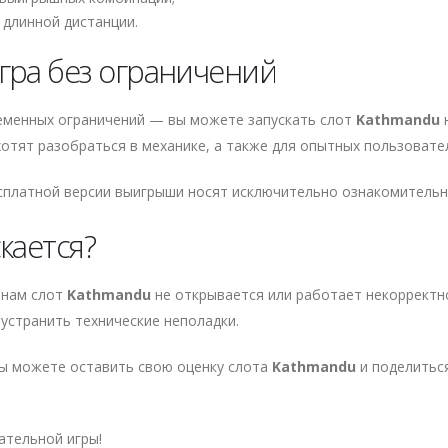
 длинной дистанции.
гра без ограничений
еменных ограничений — вы можете запускать слот
Kathmandu
н
хотят разобраться в механике, а также для опытных пользовате
сплатной версии выигрыши носят исключительно ознакомительны
кается?
инам слот
Kathmandu
не открывается или работает некорректн
устранить технические неполадки.
вы можете оставить свою оценку слота
Kathmandu
и поделитьс
ательной игры!