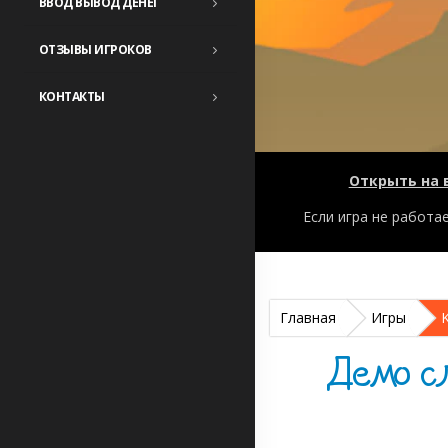
ВВОД ВЫВОД ДЕНЕГ
ОТЗЫВЫ ИГРОКОВ
КОНТАКТЫ
Открыть на 
Если игра не работа
Главная
Игры
Демо с