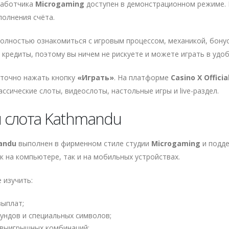
работчика
Microgaming
доступен в демонстрационном режиме. 
полнения счёта.
олностью ознакомиться с игровым процессом, механикой, бону
 кредиты, поэтому вы ничем не рискуете и можете играть в удо
аточно нажать кнопку
«Играть»
. На платформе
Casino X Officia
ссические слоты, видеослоты, настольные игры и live-раздел.
 слота Kathmandu
andu
выполнен в фирменном стиле студии
Microgaming
и подде
к на компьютере, так и на мобильных устройствах.
 изучить:
выплат;
ундов и специальных символов;
 выигрышных комбинаций;