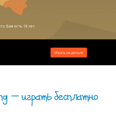
то Вам есть 18 лет.
Играть на деньги
ing — играть бесплатно