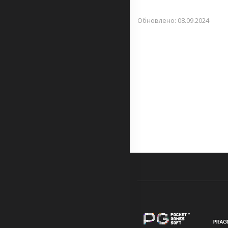
Обновлено:
08.09.2024