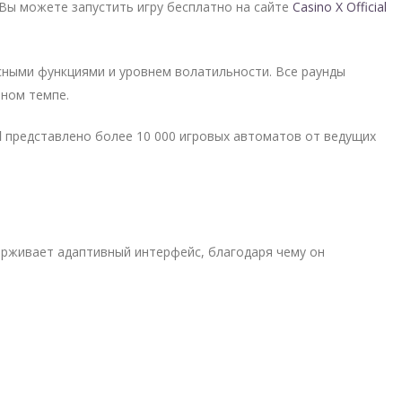
Вы можете запустить игру бесплатно на сайте
Casino X Official
сными функциями и уровнем волатильности. Все раунды
бном темпе.
l
представлено более 10 000 игровых автоматов от ведущих
рживает адаптивный интерфейс, благодаря чему он