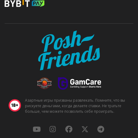
Азартные игры призваны развлекать. Помните, что вы
рискуете деньгами, когда делаете ставки. Не тратьте
больше, чем можете позволить себе проиграть.