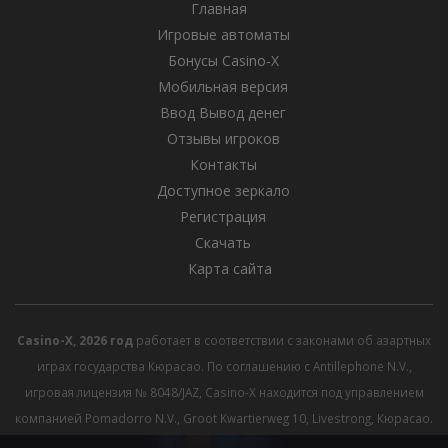
Главная
Игровые автоматы
Бонусы Casino-X
Мобильная версия
Ввод Вывод денег
Отзывы игроков
Контакты
Доступное зеркало
Регистрация
Скачать
Карта сайта
Casino-X, 2026 год
работает в соответствии с законами об азартных
играх государства Кюрасао. По соглашению с Antillephone N.V.,
игровая лицензия № 8048/JAZ, Casino-X находится под управлением
компанией Pomadorro N.V., Groot Kwartierweg 10, Livestrong, Кюрасао.