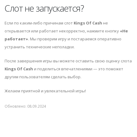
Слот не запускается?
Если по каким-либо причинам слот
Kings Of Cash
не
открывается или работает некорректно, нажмите кнопку
«Не
работает»
. Мы проверим игру и постараемся оперативно
устранить технические неполадки.
После завершения игры вы можете оставить свою оценку слота
Kings Of Cash
и поделиться впечатлениями — это поможет
другим пользователям сделать выбор.
Желаем приятной и увлекательной игры!
Обновлено:
08.09.2024