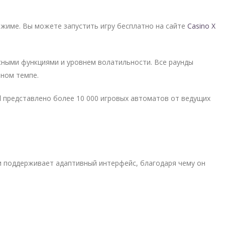
жиме. Вы можете запустить игру бесплатно на сайте
Casino X
сными функциями и уровнем волатильности. Все раунды
бном темпе.
l
представлено более 10 000 игровых автоматов от ведущих
 поддерживает адаптивный интерфейс, благодаря чему он