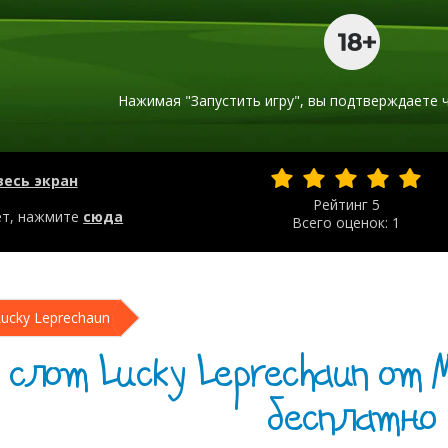
Нажимая "Запустить игру", вы подтверждаете ч
весь экран
Рейтинг
5
ет, нажмите
сюда
Всего оценок:
1
Lucky Leprechaun
 слот Lucky Leprechaun от 
бесплатно