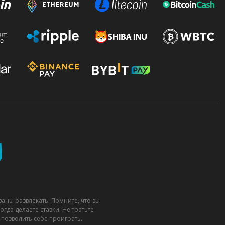
аны развлекать. Помните, что вы
огда делаете ставки. Не тратьте
позволить себе проиграть.