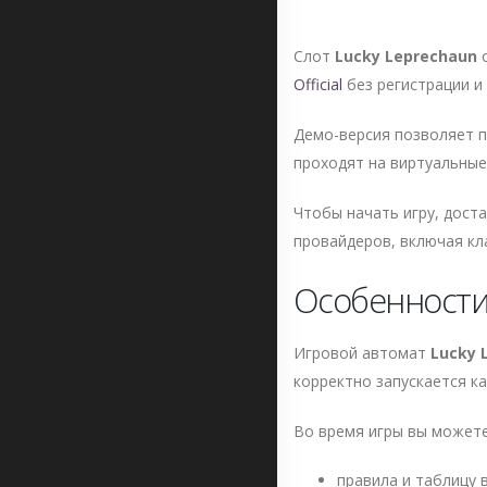
Слот
Lucky Leprechaun
о
Official
без регистрации и
Демо-версия позволяет п
проходят на виртуальные
Чтобы начать игру, дост
провайдеров, включая кла
Особенности 
Игровой автомат
Lucky 
корректно запускается ка
Во время игры вы можете
правила и таблицу 