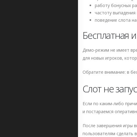
работу бонусных ра
частоту выпадения
поведение слота на
Бесплатная и
Демо-режим не имеет вр
для новых игроков, кото
Обратите внимание: в бе
Слот не запус
Если по каким-либо прич
и постараемся оперативн
После завершения игры 
пользователям сделать 