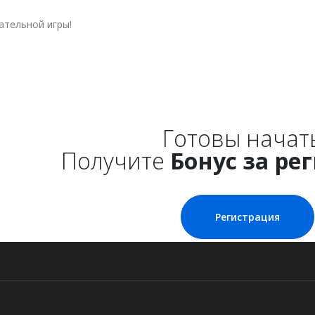
ательной игры!
Готовы начат
Получите
Бонус за ре
Регистрация