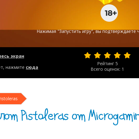
Нажимая "Запустить игру", вы подтверждаете ч
весь экран
Рейтинг
5
ет, нажмите
сюда
Всего оценок:
1
istoleras
лот Pistoleras от Microgam