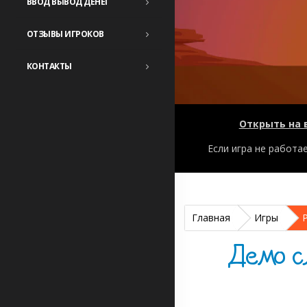
ВВОД ВЫВОД ДЕНЕГ
ОТЗЫВЫ ИГРОКОВ
КОНТАКТЫ
Открыть на 
Если игра не работа
Главная
Игры
P
Демо с