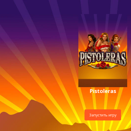
Pistoleras
Запустить игру