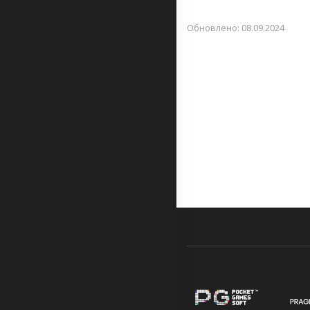
Обновлено:
08.09.2024