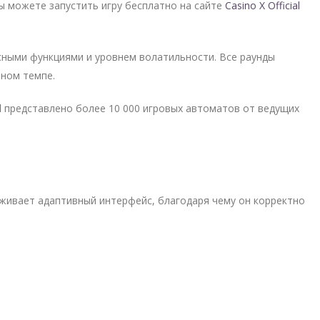
 можете запустить игру бесплатно на сайте
Casino X Official
сными функциями и уровнем волатильности. Все раунды
бном темпе.
l
представлено более 10 000 игровых автоматов от ведущих
живает адаптивный интерфейс, благодаря чему он корректно