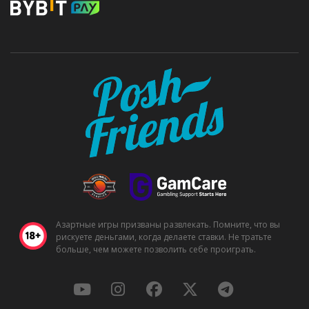
Азартные игры призваны развлекать. Помните, что вы
рискуете деньгами, когда делаете ставки. Не тратьте
больше, чем можете позволить себе проиграть.