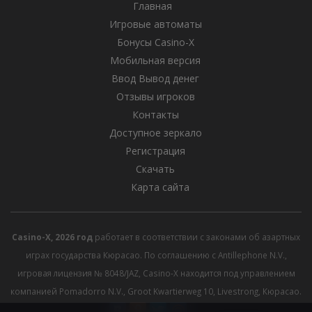
Главная
Игровые автоматы
Бонусы Casino-X
Мобильная версия
Ввод Вывод денег
Отзывы игроков
Контакты
Доступное зеркало
Регистрация
Скачать
Карта сайта
Casino-X, 2026 год
работает в соответствии с законами об азартных
играх государства Кюрасао. По соглашению с Antillephone N.V.,
игровая лицензия № 8048/JAZ, Casino-X находится под управлением
компанией Pomadorro N.V., Groot Kwartierweg 10, Livestrong, Кюрасао.