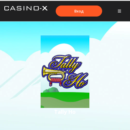
Вход
Tally Ho