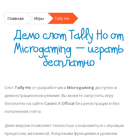
Главная
Игры
Tally Ho
Демо слот Tally Ho от
Microgaming — играть
бесплатно
Слот
Tally Ho
от разработчика
Microgaming
доступен в
демонстрационном режиме. Вы можете запустить игру
бесплатно на сайте
Casino X Official
без регистрации и без
пополнения счёта.
Демо-версия позволяет полностью ознакомиться с игровым
процессом, механикой, бонусными функциями и уровнем