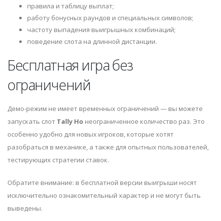
правила и таблицу выплат;
работу бонусных раундов и специальных символов;
частоту выпадения выигрышных комбинаций;
поведение слота на длинной дистанции.
Бесплатная игра без
ограничений
Демо-режим не имеет временных ограничений — вы можете
запускать слот
Tally Ho
неограниченное количество раз. Это
особенно удобно для новых игроков, которые хотят
разобраться в механике, а также для опытных пользователей,
тестирующих стратегии ставок.
Обратите внимание: в бесплатной версии выигрыши носят
исключительно ознакомительный характер и не могут быть
выведены.