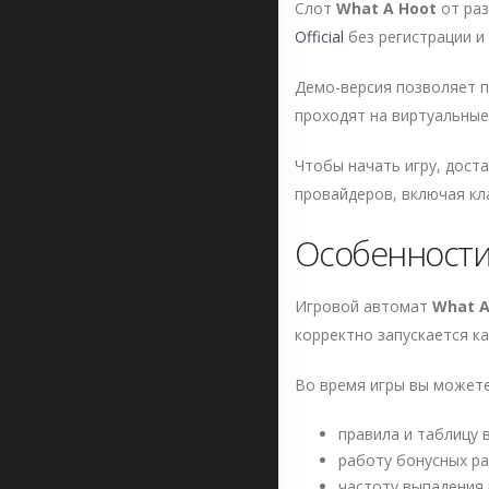
Слот
What A Hoot
от ра
Official
без регистрации и
Демо-версия позволяет п
проходят на виртуальные
Чтобы начать игру, дост
провайдеров, включая кла
Особенности 
Игровой автомат
What A
корректно запускается ка
Во время игры вы можете
правила и таблицу 
работу бонусных ра
частоту выпадения