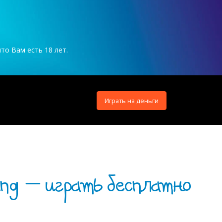
то Вам есть 18 лет.
Играть на деньги
ing — играть бесплатно