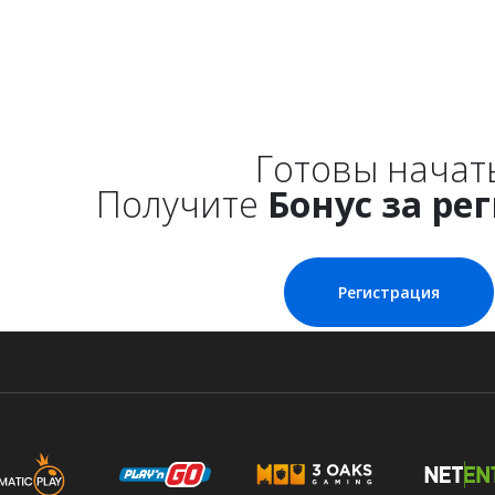
Готовы начат
Получите
Бонус за ре
Регистрация