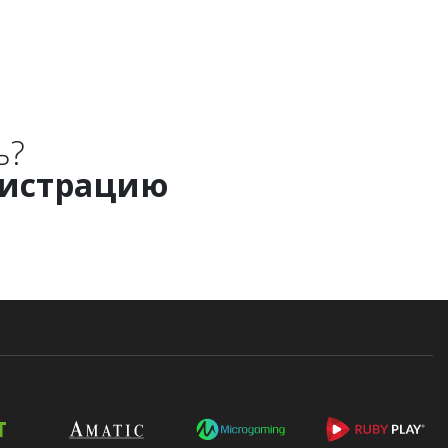
ь?
гистрацию