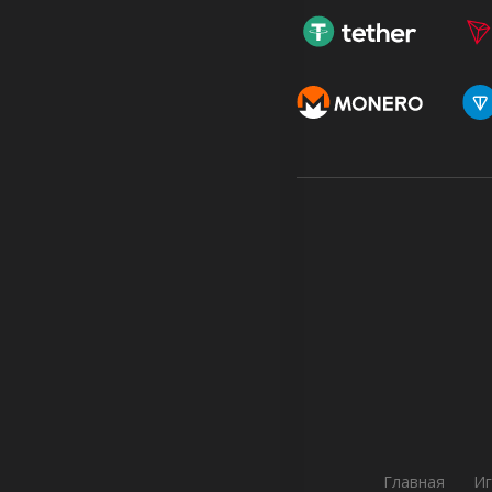
Главная
Иг