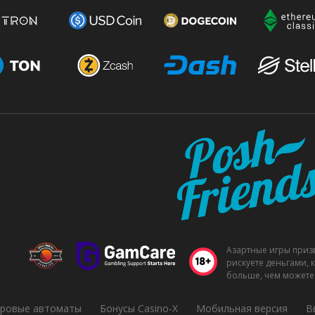
Азартные игры призв
рискуете деньгами, к
больше, чем можете 
ровые автоматы
Бонусы Casino-X
Мобильная версия
В