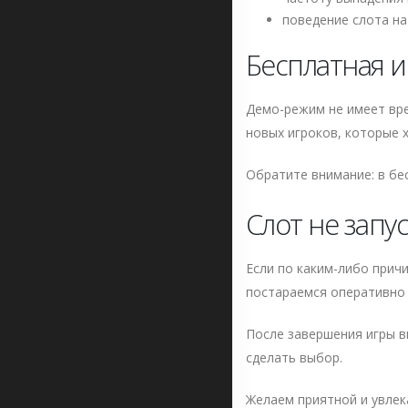
поведение слота на
Бесплатная и
Демо-режим не имеет вр
новых игроков, которые 
Обратите внимание: в бе
Слот не запус
Если по каким-либо прич
постараемся оперативно 
После завершения игры 
сделать выбор.
Желаем приятной и увлек