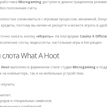
зработчика
Microgaming
доступен в демонстрационном режиме.
 без пополнения счёта.
олностью ознакомиться с игровым процессом, механикой, бону
 кредиты, поэтому вы ничем не рискуете и можете играть в удо
аточно нажать кнопку
«Играть»
. На платформе
Casino X Officia
ссические слоты, видеослоты, настольные игры и live-раздел.
слота What A Hoot
 Hoot
выполнен в фирменном стиле студии
Microgaming
и подд
к на компьютере, так и на мобильных устройствах.
 изучить:
выплат;
ундов и специальных символов;
 выигрышных комбинаций;