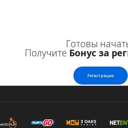
Готовы начат
Получите
Бонус за ре
Регистрация