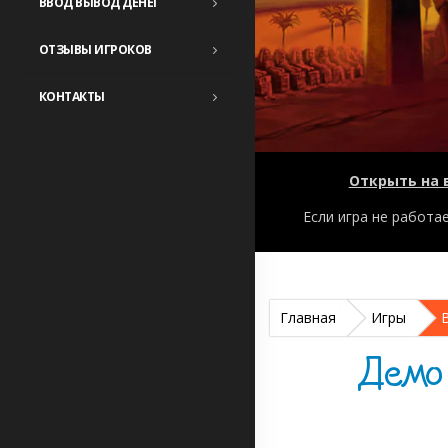
ВВОД ВЫВОД ДЕНЕГ
ОТЗЫВЫ ИГРОКОВ
КОНТАКТЫ
Открыть на 
Если игра не работа
Главная
Игры
Демо 