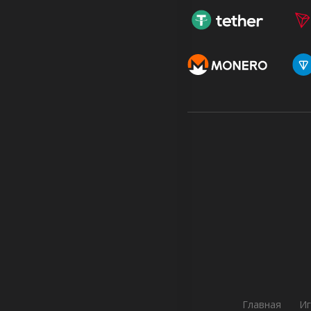
Главная
Иг