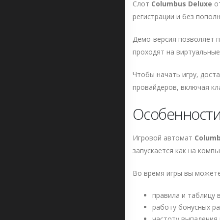
Слот
Columbus Deluxe
о
регистрации и без пополн
Демо-версия позволяет п
проходят на виртуальные
Чтобы начать игру, дост
провайдеров, включая кла
Особенности 
Игровой автомат
Columb
запускается как на компь
Во время игры вы можете
правила и таблицу 
работу бонусных ра
частоту выпадения