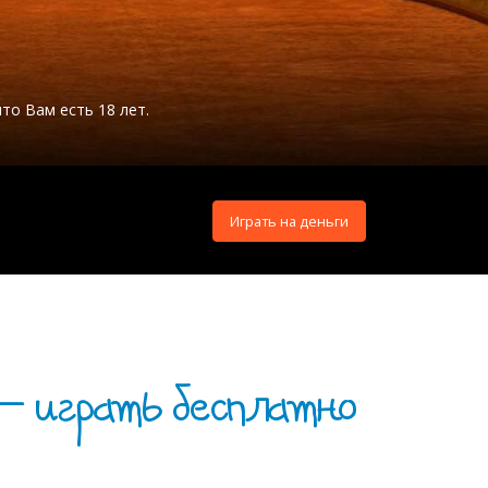
то Вам есть 18 лет.
Играть на деньги
 — играть бесплатно