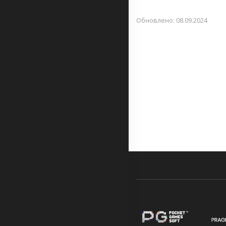
Обновлено:
08.09.2024