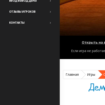
ВВОД ВЫВОД ДЕНЕГ
ОТЗЫВЫ ИГРОКОВ
КОНТАКТЫ
Открыть на 
Если игра не работа
Главная
Игры
Дем