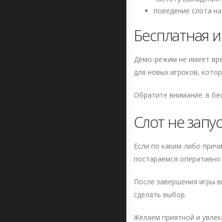
поведение слота на
Бесплатная и
Демо-режим не имеет вр
для новых игроков, кото
Обратите внимание: в бе
Слот не запус
Если по каким-либо прич
постараемся оперативно 
После завершения игры 
сделать выбор.
Желаем приятной и увлек