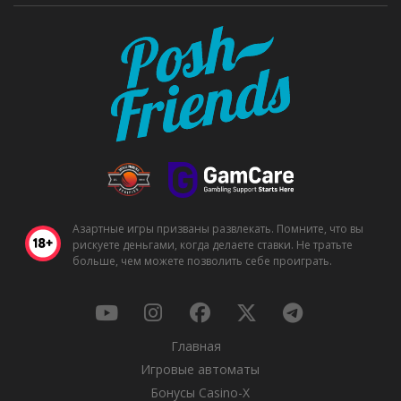
Азартные игры призваны развлекать. Помните, что вы
рискуете деньгами, когда делаете ставки. Не тратьте
больше, чем можете позволить себе проиграть.
Главная
Игровые автоматы
Бонусы Casino-X