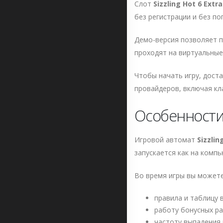
Слот
Sizzling Hot 6 Extra
без регистрации и без по
Демо-версия позволяет п
проходят на виртуальные
Чтобы начать игру, дост
провайдеров, включая кла
Особенности с
Игровой автомат
Sizzlin
запускается как на компь
Во время игры вы можете
правила и таблицу 
работу бонусных ра
частоту выпадения