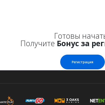
Готовы начат
Получите
Бонус за ре
Регистрация