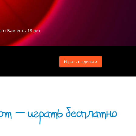
то Вам есть 18 лет.
Играть на деньги
d от — играть бесплатно