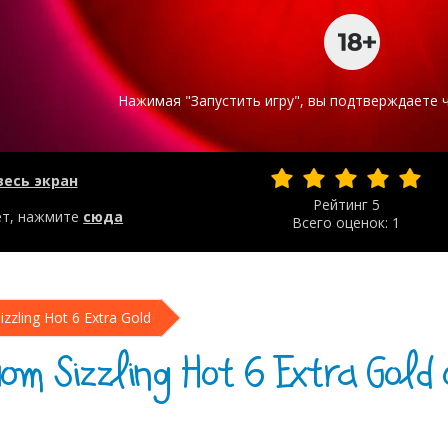
Нажимая "Запустить игру", вы подтверждаете ч
весь экран
Рейтинг
5
ет, нажмите
сюда
Всего оценок:
1
izzling Hot 6 Extra Gold
от Sizzling Hot 6 Extra Gol