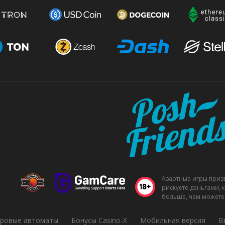
Азартные игры призв
рискуете деньгами, к
больше, чем можете 
ровые автоматы
Бонусы Casino-X
Мобильная версия
В