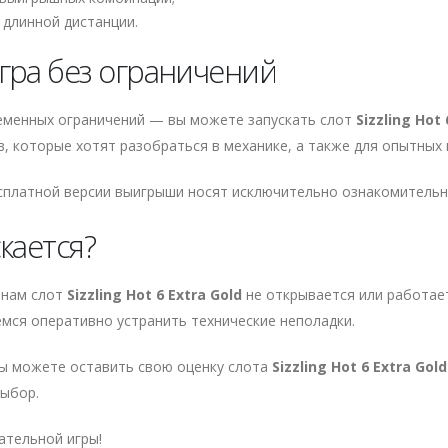
 длинной дистанции.
гра без ограничений
еменных ограничений — вы можете запускать слот
Sizzling Hot 
в, которые хотят разобраться в механике, а также для опытных
сплатной версии выигрыши носят исключительно ознакомительны
кается?
инам слот
Sizzling Hot 6 Extra Gold
не открывается или работае
емся оперативно устранить технические неполадки.
вы можете оставить свою оценку слота
Sizzling Hot 6 Extra Gold
выбор.
ательной игры!