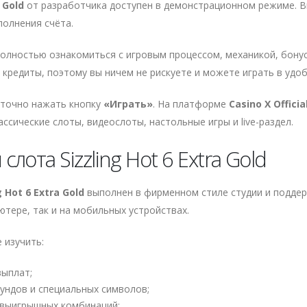
 Gold
от разработчика
доступен в демонстрационном режиме. В
полнения счёта.
олностью ознакомиться с игровым процессом, механикой, бону
 кредиты, поэтому вы ничем не рискуете и можете играть в удо
аточно нажать кнопку
«Играть»
. На платформе
Casino X Officia
ссические слоты, видеослоты, настольные игры и live-раздел.
лота Sizzling Hot 6 Extra Gold
g Hot 6 Extra Gold
выполнен в фирменном стиле студии
и подде
ютере, так и на мобильных устройствах.
 изучить:
выплат;
ундов и специальных символов;
 выигрышных комбинаций;