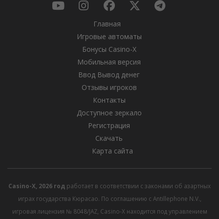
Главная
Игровые автоматы
Бонусы Casino-X
Мобильная версия
Ввод Вывод денег
Отзывы игроков
Контакты
Доступное зеркало
Регистрация
Скачать
Карта сайта
Casino-X, 2026 год
работает в соответствии с законами об азартных
играх государства Кюрасао. По соглашению с Antillephone N.V.,
игровая лицензия № 8048/JAZ, Casino-X находится под управлением