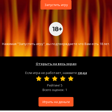
Запустить игру
Нажимая "Запустить игру", вы подтверждаете что Вам есть 18 лет.
Открыть на весь экран
Если игра не работает, нажмите
сюда
Рейтинг
5
Всего оценок:
1
Играть на деньги