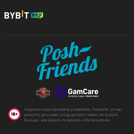
Азартные игры призваны развлекать. Помните, что вы
рискуете деньгами, когда делаете ставки. Не тратьте
больше, чем можете позволить себе проиграть.