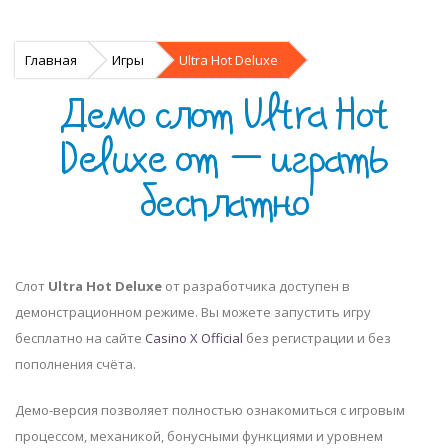
Главная
Игры
Ultra Hot Deluxe
Демо слот Ultra Hot
Deluxe от — играть
бесплатно
Слот
Ultra Hot Deluxe
от разработчика
доступен в
демонстрационном режиме. Вы можете запустить игру
бесплатно на сайте
Casino X Official
без регистрации и без
пополнения счёта.
Демо-версия позволяет полностью ознакомиться с игровым
процессом, механикой, бонусными функциями и уровнем