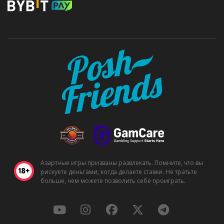
Азартные игры призваны развлекать. Помните, что вы
рискуете деньгами, когда делаете ставки. Не тратьте
больше, чем можете позволить себе проиграть.