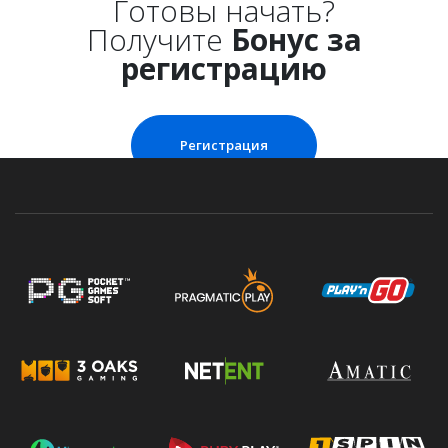
Готовы начать?
Получите
Бонус за
регистрацию
Регистрация