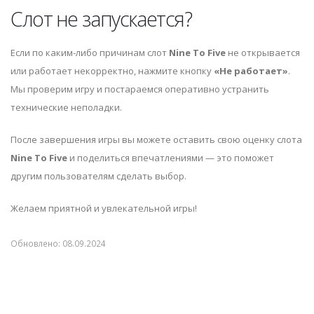
Слот не запускается?
Если по каким-либо причинам слот
Nine To Five
не открывается
или работает некорректно, нажмите кнопку
«Не работает»
.
Мы проверим игру и постараемся оперативно устранить
технические неполадки.
После завершения игры вы можете оставить свою оценку слота
Nine To Five
и поделиться впечатлениями — это поможет
другим пользователям сделать выбор.
Желаем приятной и увлекательной игры!
Обновлено:
08.09.2024