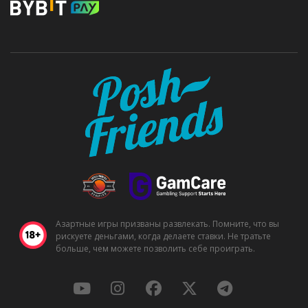
Азартные игры призваны развлекать. Помните, что вы
рискуете деньгами, когда делаете ставки. Не тратьте
больше, чем можете позволить себе проиграть.