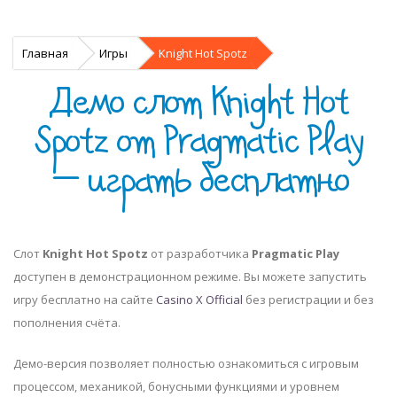
Главная
Игры
Knight Hot Spotz
Демо слот Knight Hot
Spotz от Pragmatic Play
— играть бесплатно
Слот
Knight Hot Spotz
от разработчика
Pragmatic Play
доступен в демонстрационном режиме. Вы можете запустить
игру бесплатно на сайте
Casino X Official
без регистрации и без
пополнения счёта.
Демо-версия позволяет полностью ознакомиться с игровым
процессом, механикой, бонусными функциями и уровнем