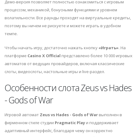
Демо-версия позволяет полностью ознакомиться с игровым
процессом, механикой, бонусными функциями и уровнем
волатильности. Все раунды проходят на виртуальные кредиты,
поэтому вы ничем не рискуете и можете играть в удобном
темпе.
Чтобы начать игру, достаточно нажать кнопку
«Играть»
. На
платформе
Casino X Official
представлено более 10 000 игровых
автоматов от ведущих провайдеров, включая классические
слоты, видеослоты, настольные игры и live-раздел.
Особенности слота Zeus vs Hades
- Gods of War
Игровой автомат
Zeus vs Hades - Gods of War
выполнен в
фирменном стиле студии
Pragmatic Play
и поддерживает
адаптивный интерфейс, благодаря чему он корректно