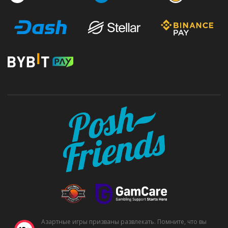
Азартные игры призваны развлекать. Помните, что вы