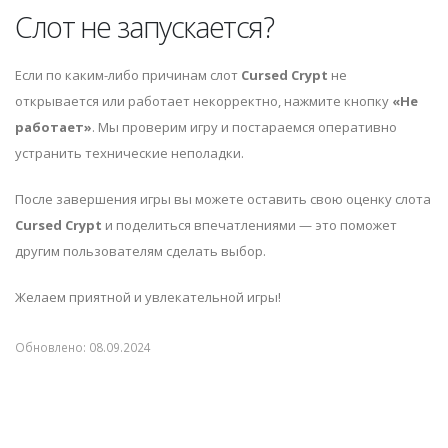
Слот не запускается?
Если по каким-либо причинам слот
Cursed Crypt
не
открывается или работает некорректно, нажмите кнопку
«Не
работает»
. Мы проверим игру и постараемся оперативно
устранить технические неполадки.
После завершения игры вы можете оставить свою оценку слота
Cursed Crypt
и поделиться впечатлениями — это поможет
другим пользователям сделать выбор.
Желаем приятной и увлекательной игры!
Обновлено:
08.09.2024