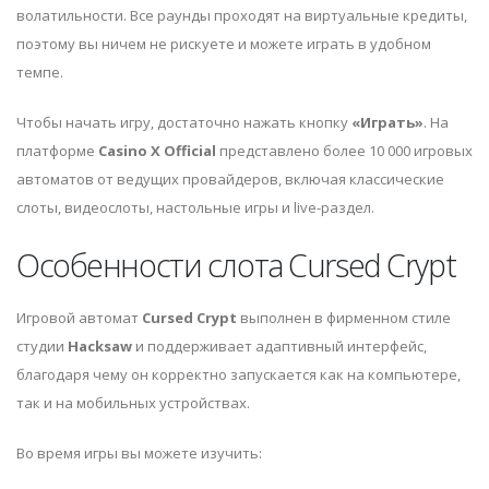
волатильности. Все раунды проходят на виртуальные кредиты,
поэтому вы ничем не рискуете и можете играть в удобном
темпе.
Чтобы начать игру, достаточно нажать кнопку
«Играть»
. На
платформе
Casino X Official
представлено более 10 000 игровых
автоматов от ведущих провайдеров, включая классические
слоты, видеослоты, настольные игры и live-раздел.
Особенности слота Cursed Crypt
Игровой автомат
Cursed Crypt
выполнен в фирменном стиле
студии
Hacksaw
и поддерживает адаптивный интерфейс,
благодаря чему он корректно запускается как на компьютере,
так и на мобильных устройствах.
Во время игры вы можете изучить: