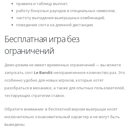
правила и таблицу выплат;
работу бонусных раундов и специальных символов;
частоту выпадения выигрышных комбинаций;
поведение слота на длинной дистанции.
Бесплатная игра без
ограничений
Демо-режим не имеет временных ограничений — вы можете
запускать слот
Le Bandit
неограниченное количество раз. Это
особенно удобно для новых игроков, которые хотят
разобраться в механике, а также для опытных пользователей,
тестирующих стратегии ставок.
Обратите внимание: в бесплатной версии выигрыши носят
исключительно ознакомительный характер и не могут быть
выведены.