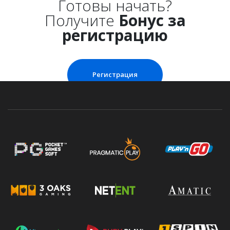
Готовы начать?
Получите
Бонус за
регистрацию
Регистрация