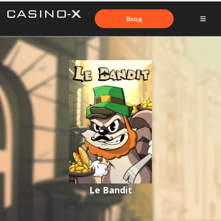
Вход
Le Bandit