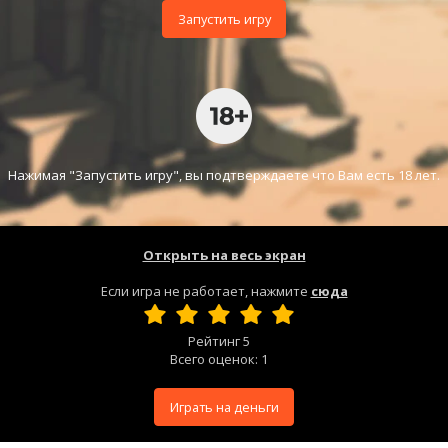
Запустить игру
Нажимая "Запустить игру", вы подтверждаете что Вам есть 18 лет.
Открыть на весь экран
Если игра не работает, нажмите
сюда
Рейтинг
5
Всего оценок:
1
Играть на деньги