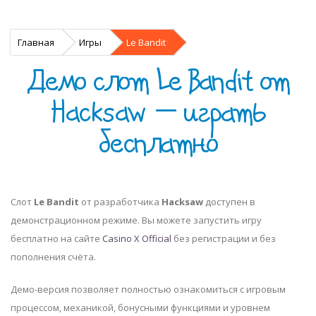
Главная
Игры
Le Bandit
Демо слот Le Bandit от
Hacksaw — играть
бесплатно
Слот
Le Bandit
от разработчика
Hacksaw
доступен в
демонстрационном режиме. Вы можете запустить игру
бесплатно на сайте
Casino X Official
без регистрации и без
пополнения счёта.
Демо-версия позволяет полностью ознакомиться с игровым
процессом, механикой, бонусными функциями и уровнем