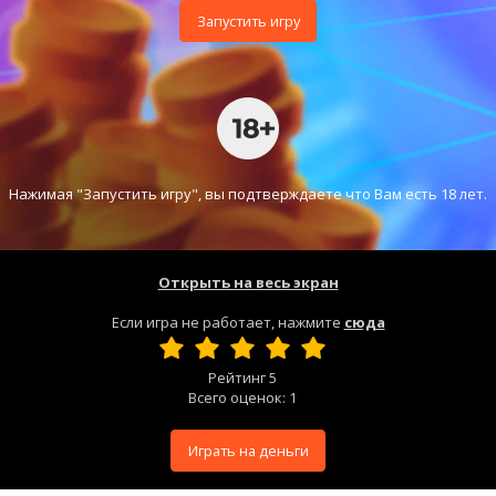
Запустить игру
Нажимая "Запустить игру", вы подтверждаете что Вам есть 18 лет.
Открыть на весь экран
Если игра не работает, нажмите
сюда
Рейтинг
5
Всего оценок:
1
Играть на деньги