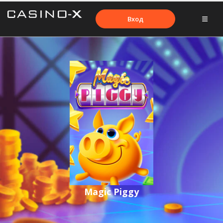
Вход
Magic Piggy