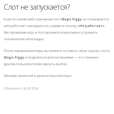
Слот не запускается?
Если по каким-либо причинам слот
Magic Piggy
не открывается
или работает некорректно, нажмите кнопку
«Не работает»
.
Мы проверим игру и постараемся оперативно устранить
технические неполадки.
После завершения игры вы можете оставить свою оценку слота
Magic Piggy
и поделиться впечатлениями — это поможет
другим пользователям сделать выбор.
Желаем приятной и увлекательной игры!
Обновлено:
08.09.2024